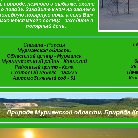
е природе, немного о рыбалке, охоте
 о погоде. Заходите к нам на огонек в
холодную полярную ночь, а если Вам
захочется много солнца - заходите в
полярный день.
Г
Страна - Россия
Мурманская область
Областной центр - Мурманск
6
Муниципальный район - Кольский
35
Районный центр - Кола
Нача
Почтовый индекс - 184375
Кон
Автомобильный код - 51