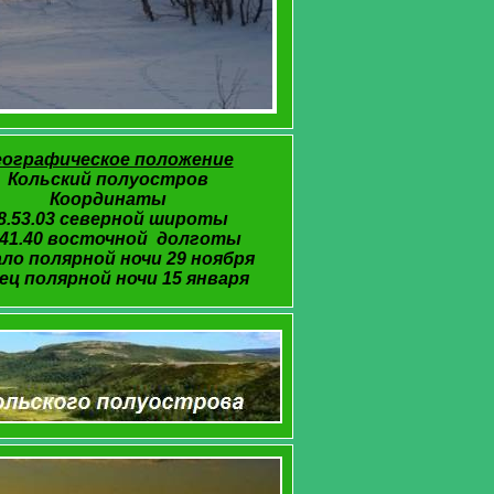
еографическое положение
Кольский полуостров
Координаты
8.53.03 северной широты
.41.40 восточной долготы
ло полярной ночи 29 ноября
ец полярной ночи 15 января