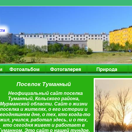
Поселок Туманный
Неофициальный сайт поселка
Туманный, Кольского района,
Мурманской области. Сайт о жизни
поселка и жителях, о его истории и
егодняшнем дне, о тех, кто когда-то
жил, учился, работал здесь, и о тех,
кто сегодня живет и работает в
Туманном. Это сайт о нашей тундре,