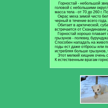
Горностай - небольшой зве
головой с небольшими округл
масса тела - от 70 до 260 г. 
Окрас меха зимой чисто белы
черный в течение всего года.
Обитает в арктической, суб
встречается от Скандинавии 
Горностай хорошо плавает и
грызунов - полевку, бурундук
Способен нападать на животны
годы ест даже отбросы или п
истребляя больше грызунов, 
Этот мелкий хищник очень с
К естественным врагам горно