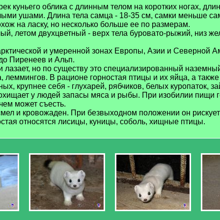
рек куньего облика с длинным телом на коротких ногах, дли
ыми ушами. Длина тела самца - 18-35 см, самки меньше сам
Похож на ласку, но несколько больше ее по размерам.
й, летом двухцветный - верх тела буровато-рыжий, низ же
арктической и умеренной зонах Европы, Азии и Северной А
до Пиренеев и Альп.
 лазает, но по существу это специализированный наземный
а, леммингов. В рационе горностая птицы и их яйца, а такж
х, крупнее себя - глухарей, рябчиков, белых куропаток, з
охищает у людей запасы мяса и рыбы. При изобилии пищи г
чем может съесть.
мел и кровожаден. При безвыходном положении он рискует 
стая относятся лисицы, куницы, соболь, хищные птицы.