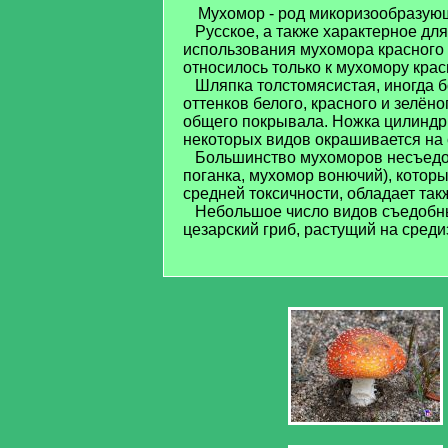
Мухомор - род микоризообразую
Русское, а также характерное для
использования мухомора красного 
относилось только к мухомору крас
Шляпка толстомясистая, иногда бол
оттенков белого, красного и зелён
общего покрывала. Ножка цилиндри
некоторых видов окрашивается на с
Большинство мухоморов несъедобн
поганка, мухомор вонючий), котор
средней токсичности, обладает та
Небольшое число видов съедобны,
цезарский гриб, растущий на сре