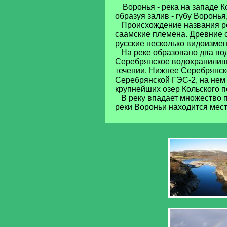
Воронья - река на западе К
образуя залив - губу Воронья
Происхождение названия реки
саамские племена. Древние с
русские несколько видоизмен
На реке образовано два во
Серебрянское водохранилище
течении. Нижнее Серебрянс
Серебрянской ГЭС-2, на нем 
крупнейших озер Кольского п
В реку впадает множество пр
реки Вороньи находится мес