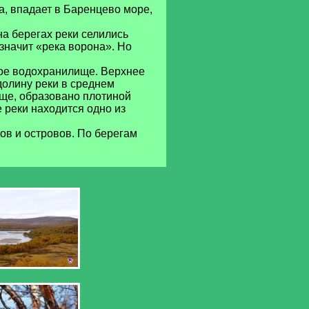
ра, впадает в Баренцево море,
на берегах реки селились
значит «река ворона». Но
ое водохранилище. Верхнее
олину реки в среднем
ще, образовано плотиной
 реки находится одно из
ов и островов. По берегам