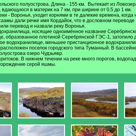
ольского полуострова. Длина - 155 км. Вытекает из Ловозе
, вдающуюся в материк на 7 км, при ширине от 0,5 до 1 км.
 - Воронья, уходит корнями в те далекие времена, когда 
аамы дали речке имя Кордайок, что в дословном переводе 
или перевод и назвали реку Воронья.
дохранилища, носящие одноимённое название Серебрянск
, образованное плотиной Серебрянской ГЭС-1, затопило д
кое водохранилище, меньшее пристанционное водохранили
расположен поселок городского типа Туманный. В бассейне
олуострова озеро Чудзьявр.
итоков. В нижнем течении на реке много порогов, водопад
торождение серой яшмы.