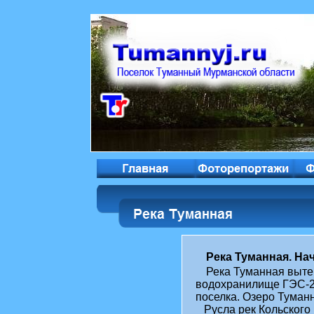
Река Туманная. На
Река Туманная выте
водохранилище ГЭС-2 
поселка. Озеро Туманн
Русла рек Кольского 