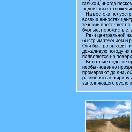
галькой, иногда песк
ледниковых отложений
На востоке полуостро
возвышенностях центр
течении протекают по 
бурные, порожистые, у
Реки центральной час
быстрым течением и р
Они быстро выходят и
дождливую погоду их 
появляются на поверх
Болотные воды не при
необыкновенно прозрач
промерзают до дна, об
разливаясь в ширину 
заполняющего русло 