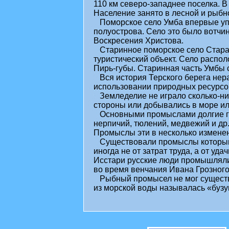
110 км северо-западнее поселка. В
Население занято в лесной и рыб
Поморское село Умба впервые упо
полуострова. Село это было вотчин
Воскресения Христова.
Старинное поморское село Старая
туристический объект. Село распол
Пирь-губы. Старинная часть Умбы 
Вся история Терского берега нер
использовании природных ресурсо
Земледелие не играло сколько-ни
стороны или добывались в море или
Основными промыслами долгие год
нерпичий, тюлений, медвежий и др
Промыслы эти в несколько изменен
Существовали промыслы которыми
иногда не от затрат труда, а от удач
Исстари русские люди промышляли 
во время венчания Ивана Грозного
Рыбный промысел не мог существо
из морской воды называлась «бузу