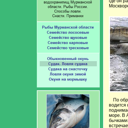
где он р
Москворе
По обр
водится 
поднимае
море. В 
бычками.
встречае