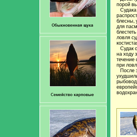
порой вы
Судака л
распрост
блесны, 
для пасм
блестеть
ловля су
костиста
Судак ос
на ходу 
течение 
при ловл
После з
ухудшили
рыбовод
европейс
водохра