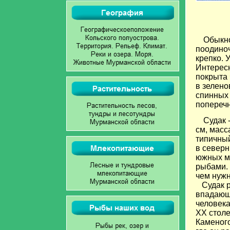
Обыкно
поодиноч
крепко. 
Интересн
покрыта 
в зелено
спинных
поперечн
Судак 
см, масс
типичный
в северн
южных мо
рыбами. 
чем нужн
Судак ра
впадающе
человека
XX столе
Каменого