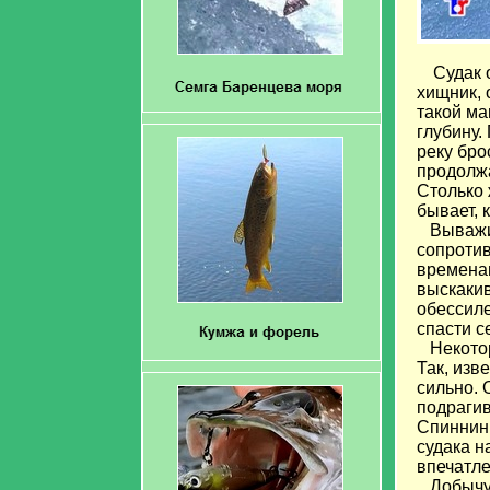
Судак 
хищник, 
такой ма
глубину.
реку бро
продолжа
Столько 
бывает, к
Выважива
сопротив
временам
выскакив
обессиле
спасти с
Некоторы
Так, изв
сильно. 
подрагив
Спиннинг
судака н
впечатле
Добычу с