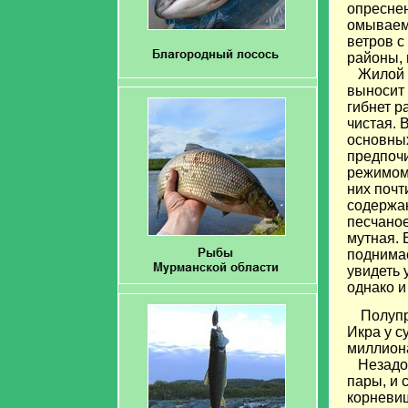
опреснен
омываемы
ветров с
районы, 
Жилой су
выносит 
гибнет р
чистая. 
основных
предпочи
режимом.
них почт
содержан
песчаное
мутная. 
поднимае
увидеть 
однако и
Полупр
Икра у с
миллиона
Незадолг
пары, и 
корневищ