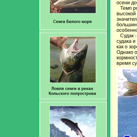
осени до
Темп рос
высокой 
значител
большинс
особенно
Судак - 
судака и
как о зо
Однако о
кормност
время су