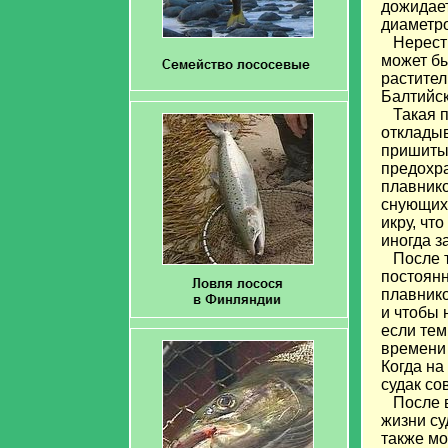
дожидает
диаметро
Нерест в
может бы
растител
Балтийск
Такая пл
откладыв
пришитые
предохр
плавнико
снующих 
икру, чт
иногда з
После то
постоянн
плавнико
и чтобы 
если тем
времени 
Когда на
судак со
После в
жизни су
также мо