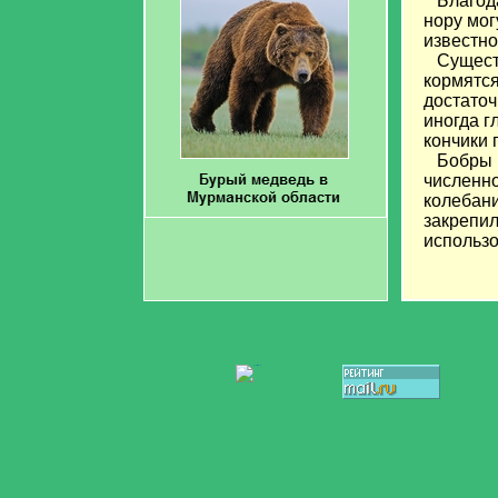
Благодар
нору мог
известно
Существе
кормятся
достаточ
иногда г
кончики 
Бобры в 
численно
колебани
закрепил
использо