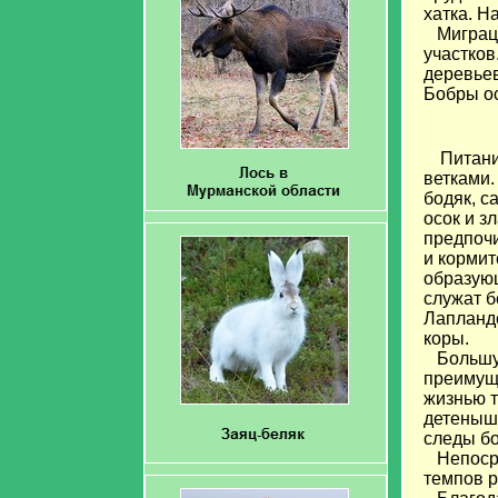
хатка. Н
Миграци
участков
деревьев
Бобры ос
Питани
ветками.
бодяк, с
осок и з
предпочи
и кормит
образующ
служат б
Лапланд
коры.
Большую 
преимуще
жизнью т
детеныши
следы бо
Непосре
темпов р