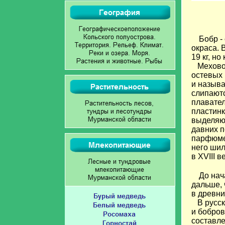
Бобр -
окраса. 
19 кг, н
Меховой 
остевых 
и называ
слипаютс
плавател
пластин
выделяющ
давних п
парфюмер
него шил
в XVIII 
До нач
дальше, 
в древни
В русски
и бобров
составле