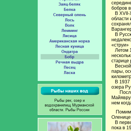
середине
бобров в
В XVII-X
области 
сохранял
Варанге
В Русск
недалеко
«струи» 
Летом 1
нескольк
старице 
Весной 1
пары, ос
километр
В 1937 г
озера Ру
После во
Майявруа
нем когд
Помимо
Оленице 
В первое
пока в 1