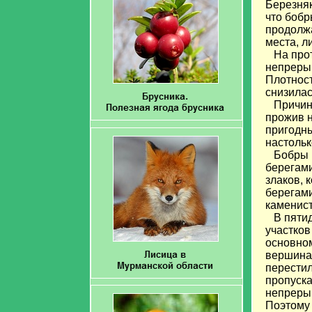
Березняк
что бобр
продолжа
места, л
На протя
непрерыв
Плотност
снизилас
Причина 
прожив н
пригодны
настольк
Бобры пр
берегами
злаков, 
берегами
каменист
В пятиде
участков
основном
вершинам
перестил
пропуска
непрерыв
Поэтому 