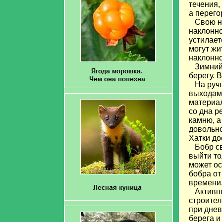
течения,
а перего
Свою нор
наклонно
устилает
могут жи
наклонн
Зимний л
берегу. 
На ручье
выходами
материал
со дна р
камню, а
довольно
Хатки до
Бобр свя
выйти то
может ос
бобра от
времени,
Активны
строител
при днев
берега и