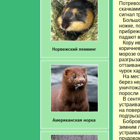
Потревож
скачками
сигнал т
Большое 
ножке, п
прибрежн
падают в
Кору ивы
коричнев
морозе о
разгрыза
оттаиван
чурок ха
На месте
берез не
уничтожа
поросли 
В сентяб
устраива
на повер
подгрыза
Бобровое
зимним л
устраива
прудовом