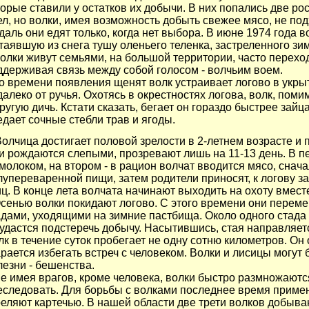
торые ставили у остатков их добычи. В них попались две ро
ел, но волки, имея возможность добыть свежее мясо, не по
даль они едят только, когда нет выбора. В июне 1974 года в
таявшую из снега тушу оленьего теленка, застреленного зи
лки живут семьями, на большой территории, часто переход
ддерживая связь между собой голосом - волчьим воем.
 времени появления щенят волк устраивает логово в укрыт
далеко от ручья. Охотясь в окрестностях логова, волк, поми
другую дичь. Кстати сказать, бегает он гораздо быстрее зай
едает сочные стебли трав и ягоды.
олчица достигает половой зрелости в 2-летнем возрасте и 
и рождаются слепыми, прозревают лишь на 11-13 день. В п
 молоком, на втором - в рацион волчат вводится мясо, снач
лупереваренной пищи, затем родители приносят, к логову з
иц. В конце лета волчата начинают выходить на охоту вмест
енью волки покидают логово. С этого времени они перем
адами, уходящими на зимние пастбища. Около одного стада 
 удастся подстеречь добычу. Насытившись, стая направляе
лк в течение суток пробегает не одну сотню километров. Он
арается избегать встреч с человеком. Волки и лисицы могут
лезни - бешенства.
 имея врагов, кроме человека, волки быстро размножаются
еследовать. Для борьбы с волками последнее время примен
реляют картечью. В нашей области две трети волков добыва