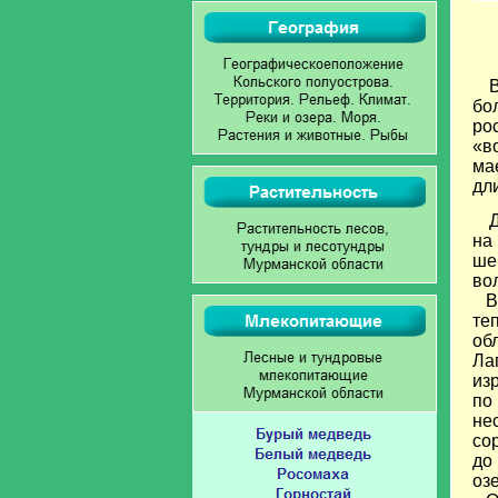
бо
ро
«в
мае
дли
на
ше
во
В 
те
об
Ла
из
по
не
со
до
оз