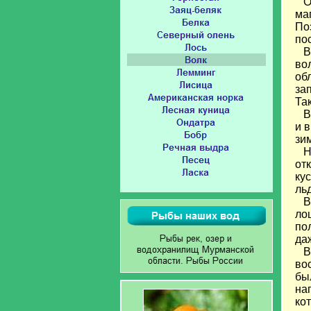
Ос
ма
По
по
В 
во
об
за
Та
Во
и 
зи
На
от
ку
ль
Во
ло
по
да
В 
во
бы
на
ко