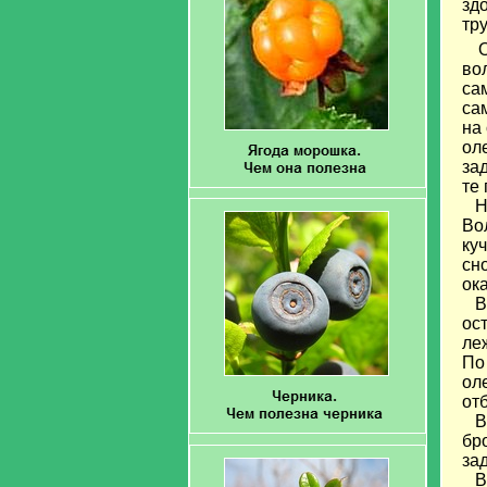
зд
тр
О
во
са
са
на
ол
за
те
На
Во
куч
сн
ок
Ве
ос
ле
По
ол
от
В 
бр
за
В 