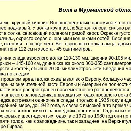
Волк в Мурманской обла
Волк - крупный хищник. Внешне несколько напоминает восто
лее поджарый. У волка крупная, лобастая голова, сильно ра
ст в холке, свисающий поленом прямой хвост. Окраска густо
олчья», охристо-серая с черными кончиками остей. Весенняя
, осенняя - в конце лета. Вес взрослого волка-самца, добыт
на тела 122 см и хвоста - 45 сантиметров.
Длина следа взрослого волка 110-130 мм, ширина 90-105 ми
 рыси – 145-160 см, длина скачка около 300-355 сантиметро
рсти и костей, обычно 20-30 миллиметров. Эти Введения мо
лка по следам.
прошлом ареал волка охватывал всю Европу, большую час
перь на значительной части Европы и Америки он полность
ласти волк распространен повсеместно, но распределяется
пландского заповедника в двадцатых годах прошлого века б
редка встречали одиночные следы и только в 1935 году виде
 крайней мере, до 1942 года, в связи с высокой в то время 
сколько волков жило в заповеднике постоянно. Отдельных в
роковых и шестидесятых годах, а с 1971 по 1980 год они по
 пяти голов, как в заповеднике, так и западнее, на Верхне
ере Гирвас.