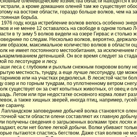
новные оленеводческие хозяйства области находятся к во
гистрали, а кроме домашних оленей там же существует обо
этому на востоке области, гораздо больше волков, чем на за
стоянная борьба.
1976 году, когда истребление волков велось особенно энерг
лков и не менее 12 оставалось на свободе в одном только 
ласти в ту зиму 5 волков видели на озере Гирвас и столько 
поведнике по следам. Несколько волков, вероятно, держало
ким образом, максимальное количество волков в области оц
лк не имеет постоянного местообитания, за исключением 
выкармливанием детенышей. Он все время следует за стадам
мой по лесотундре и лесу.
ши леса с глубоким и рыхлым снежным покровом волку не 
крытую местность, тундру, а еще лучше лесотундру, где мож
старников или на участках редколесья. В лесистой части бо
ду озер и по горным тундрам, по уплотненному ветром снегу
лк существует он за счет копытных животных, от овец и оле
шадь. Летом или при недостатке основного корма ловит раз
левок, а также хищных зверей, иногда птиц, например, гусей
же саранчу.
Лапландском заповеднике добычей волка становятся олени, 
сточной части области олени составляют их главную добычу
ли получены сведения о загрызенных волками трех лосях и
падают, если нет более легкой добычи. Волки убивают толь
торые пытаются спастись бегством. Даже стая волков не мож