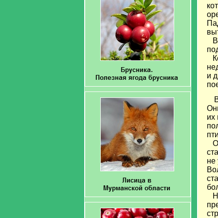
ко
ор
Па
вы
Во
по
Ко
не
и 
по
В
Он
их
по
пт
Ос
ст
не
Во
ст
бо
Не
пр
ст