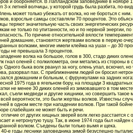
оров и обороняется. В Лапландском заповеднике в ноябре 
уп 3-х летней волчицы, у которой грудь была разбита, по-ви
лень может только убежать от волка, но не бороться с ним
лков, взрослые самцы составляли 70 процентов. Это объясн
мцы теряют значительную часть своих энергетических ресур
мкам не только по упитанности, но и по нервной энергии, п
 опасность. По причине относительной вялости темперамент
еней домашние, становятся жертвами волков в первую очер
дранных волками, многие имели клейма на ушах – до 30 проц
 годы не превышала 3 процентов.
падение волка на большое, голов в 300, стадо диких олене
лк гнал оленей с полкилометра, они метались из стороны в 
у. Одного быка волк рванул за ногу, олень упал, вскочил, н
ова, разорвал пах. С приближением людей он бросил нетрон
азался домашним и больным, с фурункулами на задних нога
сной 1975 года в ягельном бору, на площади 3 квадратны
татки не менее 30 диких оленей из зимовавшего в том месте
жал, съели медведи и другие хищники, но совершить такое 
 всей вероятности, это были жертвы волков. Известны слу
еней в одном месте при нападении волков. При такой бойне
боре слабейших не может быть и речи.
отличие от других хищных зверей волк легко расстается с о
осает и нетронутую тушу. Так, в июне 1974 года был найден
дранной волком. Съедены были только вымя и щека.
40-е годы лесники заповедника зимой безуспешно пыталис