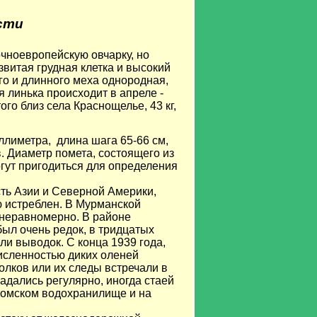
сти
чноевропейскую овчарку, но
звитая грудная клетка и высокий
го и длинного меха однородная,
 линька происходит в апреле -
ого близ села Краснощелье, 43 кг,
ллиметра, длина шага 65-66 см,
в. Диаметр помета, состоящего из
гут пригодиться для определения
ть Азии и Северной Америки,
ю истреблен. В Мурманской
 неравномерно. В районе
ыл очень редок, в тридцатых
ли выводок. С конца 1939 года,
численностью диких оленей
олков или их следы встречали в
падались регулярно, иногда стаей
туломском водохранилище и на