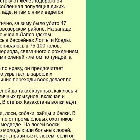
стоку от железнодорожной
собленная популяция диких.
паде, и там с ними ведется
ично, за зиму было убито 47
Ловозерском районе. На западе
же учли в Лапландском
сь в бассейнах Лотты и Ковды.
енивалось в 75-100 голов.
периода, связанного с рождением
и оленей - летом по тундре, а
по нраву, он предпочитает
но укрыться в зарослях
льшие переходы волк делает по
.
ней до таких крупных, как лось и
личных грызунов, включая и
. В степях Казахстана волки едят
лоси, собаки, зайцы и белки. В
, но от промысловых охотников
 медведе. На лосей волки
ко молодых или больных лосей,
ет справиться с лосем, если он