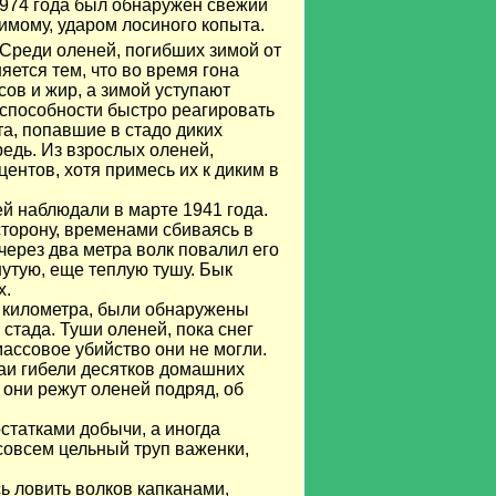
1974 года был обнаружен свежий
димому, ударом лосиного копыта.
. Среди оленей, погибших зимой от
яется тем, что во время гона
сов и жир, а зимой уступают
о способности быстро реагировать
а, попавшие в стадо диких
едь. Из взрослых оленей,
ентов, хотя примесь их к диким в
й наблюдали в марте 1941 года.
сторону, временами сбиваясь в
о через два метра волк повалил его
утую, еще теплую тушу. Бык
х.
х километра, были обнаружены
 стада. Туши оленей, пока снег
массовое убийство они не могли.
чаи гибели десятков домашних
 они режут оленей подряд, об
статками добычи, а иногда
 совсем цельный труп важенки,
ь ловить волков капканами,