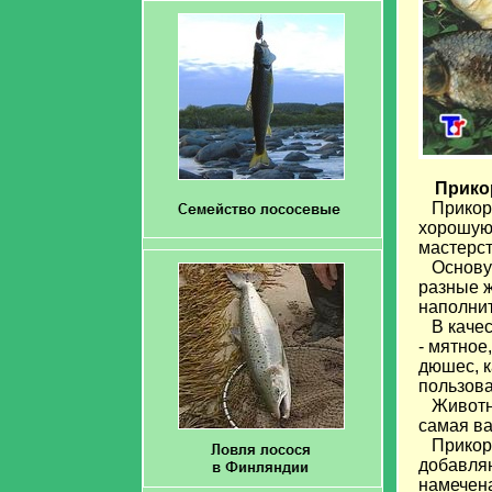
Прико
Прикормк
хорошую 
мастерс
Основу п
разные ж
наполнит
В качест
- мятное
дюшес, к
пользова
Животны
самая ва
Прикормк
добавляю
намечена