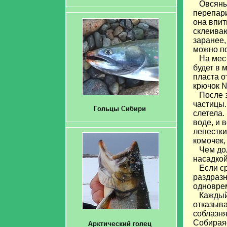
Овсяные 
перепари
она впит
склеиваю
заранее,
можно по
На месте
будет в 
пласта о
крючок №
После за
частицы.
слетела.
воде, и 
лепестки
комочек,
Чем дол
насадкой
Если сра
раздразн
одновре
Каждый р
отказыва
соблазня
Собираяс