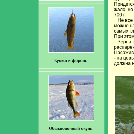
Придется
жало, но
700 г.
Не все з
можно на
самых гл
При этом
Зерна пе
распарен
Насажива
- на цев
должна н