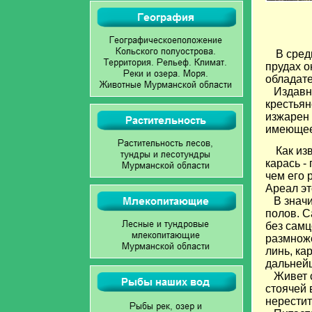
В сред
прудах о
обладате
Издавна 
крестьян
изжарен 
имеющее
Как из
карась -
чем его 
Ареал эт
В значи
полов. С
без самц
размноже
линь, ка
дальней
Живет се
стоячей 
нерестит