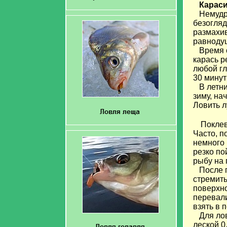
Караси
Немудрен
безогляд
размахив
равноду
Время о
карась р
любой гл
30 минут
В летний
зиму, на
Ловить л
Поклев
Часто, п
немного 
резко по
рыбу на 
После по
стремить
поверхно
перевали
взять в 
Для ловл
леской 0