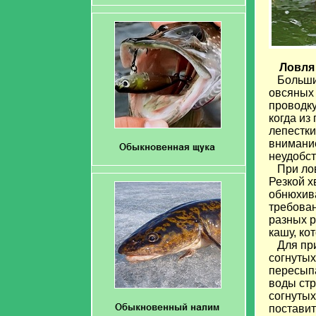
Ловля
Большин
овсяных 
проводку
когда из
лепестки
внимание
неудобст
При ловл
Резкой х
обнюхива
требован
разных р
кашу, ко
Для приг
согнутых
пересыпа
воды стр
согнутых
поставить