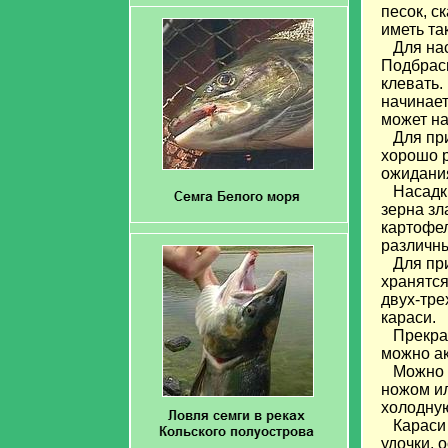
песок, с
иметь та
Для нас
Подбрасы
клевать.
начинает
может на
Для прик
хорошо р
ожидани
Насадки 
зерна зл
картофел
различны
Для при
хранятся
двух-тре
караси.
Прекрасн
можно ак
Можно в
ножом ил
холодную
Караси 
удочки, 