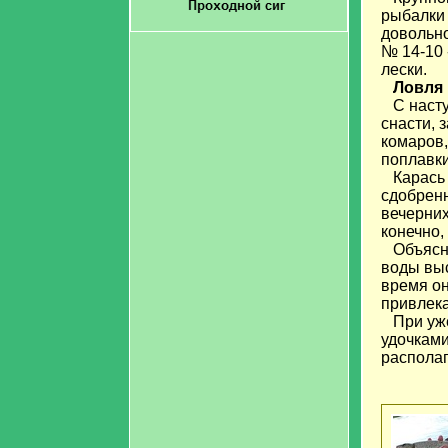
рыбалки 
довольно
№ 14-10 
лески.
Ловля 
С насту
снасти, 
комаров,
поплавк
Карась п
сдобренн
вечерних
конечно,
Объяснен
воды выс
время он
привлека
При ужен
удочками
располаг