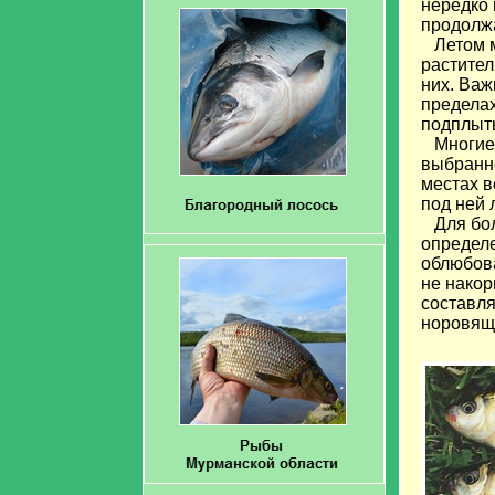
нередко 
продолжа
Летом м
растител
них. Важ
пределах
подплыть
Многие р
выбранно
местах в
под ней 
Для боле
определе
облюбова
не накор
составл
норовящи