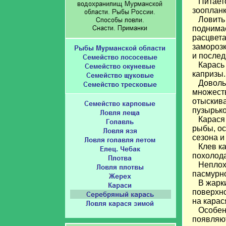
Питаетс
зоопланк
Ловить к
поднимае
расцвета
заморозк
и послед
Карась и
капризы.
Довольн
множеств
отыскива
пузырько
Карася м
рыбы, ос
сезона и
Клев кар
похолода
Неплохо 
пасмурно
В жаркие
поверхно
на карас
Особенно
появляют