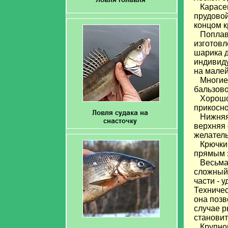
Карасева
прудовой
концом к
Поплавок
изготовл
шарика д
индивиду
на малей
Многие р
бальзово
Хорошо 
прикосно
Нижняя ч
верхняя 
желатель
Крючки д
прямым 
Весьма у
сложный 
части - 
Техничес
она позв
случае р
становит
Крупного