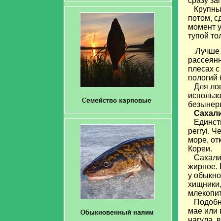
сразу за
Крупный 
потом, с
момент у
тупой то
Лучше 
рассеянн
плесах с
пологий 
Для ловл
использо
безынер
Сахали
Единстве
perryi. 
море, от
Кореи.
Сахалинс
жирное. 
у обыкно
хищники,
млекопи
Подобно
мае или 
нагула, 