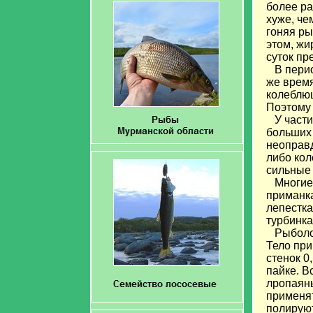
более ра
хуже, че
гоняя ры
этом, жи
суток пр
В период
же время
колеблющ
Поэтому
У части 
больших 
неоправд
либо кол
сильные 
Многие 
приманка
лепестк
турбинка
Рыболов
Тело при
стенок 0
пайке. В
лропаян
применят
полируют