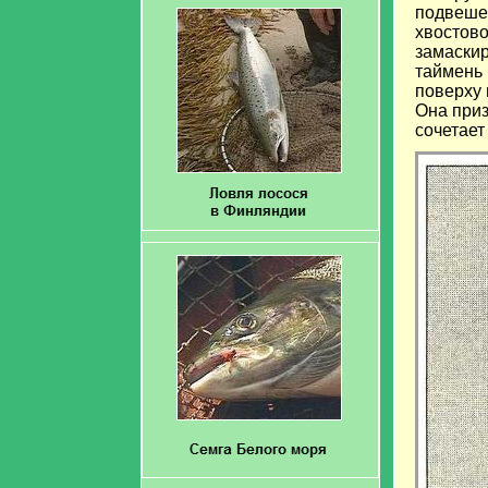
подвеше
хвостово
замаскир
таймень 
поверху 
Она приз
сочетает