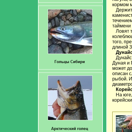
кормом м
Держится
каменист
течением
таймени 
Ловят т
колеблющ
того, пр
длиной 3
Дунайс
Дунайски
Дуная и 
может до
описан с
рыбой. И
диаметро
Корейс
На юге, 
корейски