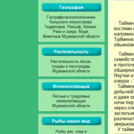
Таймен
костями 
напомина
Таймени,
обыкнове
Таймен
семейств
и проточ
обширной
Якутии и
озерах -
Тайменя
добычей 
и даже о
ночи пер
через пл
заглатыв
различат
зверьков
У тайме