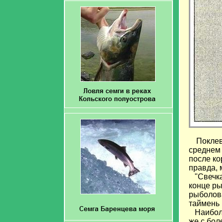
Поклев
среднем 
после ко
правда, 
"Свечка"
конце ры
рыболова
таймень 
Наиболе
же с бол