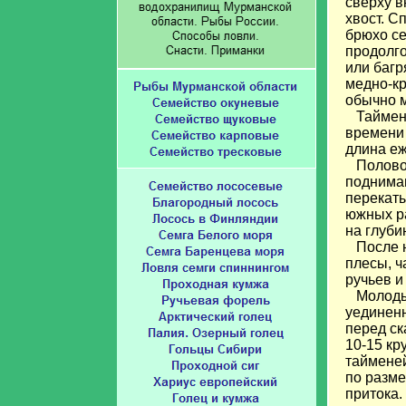
сверху в
хвост. С
брюхо се
продолг
или багр
медно-кр
обычно 
Таймень 
времени 
длина еж
Половозр
поднимаю
перекаты
южных ра
на глуби
После не
плесы, ч
ручьев и
Молодые
уединенн
перед ск
10-15 кр
тайменей
по разме
притока.