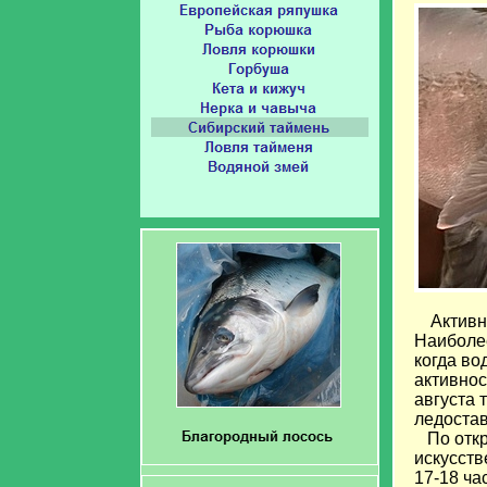
Активн
Наиболее
когда во
активнос
августа 
ледостав
По откр
искусств
17-18 ча