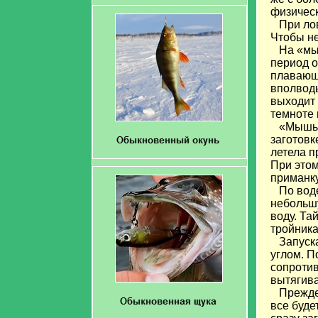
физическ
При ловл
Чтобы не
На «мыш
период о
плавающу
вполводы
выходит 
темноте
«Мышь» и
заготовк
летела п
При этом
приманку
По воде 
небольшу
воду. Та
тройника
Запускат
углом. П
сопротив
вытягива
Прежде в
все буде