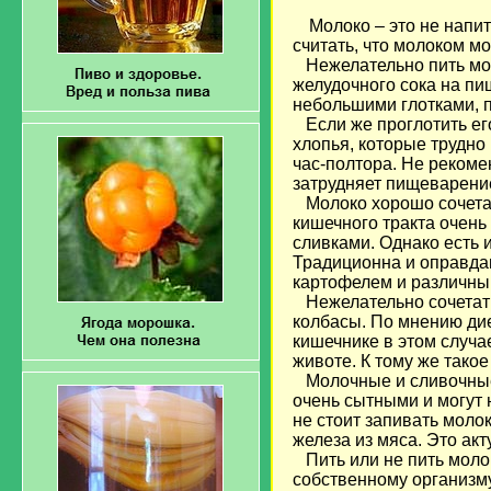
Молоко – это не напит
считать, что молоком м
Нежелательно пить мол
желудочного сока на пи
небольшими глотками, 
Если же проглотить его
хлопья, которые трудно
час-полтора. Не рекоме
затрудняет пищеварени
Молоко хорошо сочетае
кишечного тракта очень
сливками. Однако есть и
Традиционна и оправдан
картофелем и различны
Нежелательно сочетать
колбасы. По мнению дие
кишечнике в этом случ
животе. К тому же тако
Молочные и сливочные с
очень сытными и могут 
не стоит запивать моло
железа из мяса. Это ак
Пить или не пить молок
собственному организму,