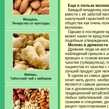
Еще о пользе молок
Каждый младенец начи
вместе с её заботой яв
наилучшей гарантией ег
обществе как очень пол
молоком».
Однако в последнее вре
может нанести вред или
подобные утверждения, 
Молоко в древности
Древние люди не могл
наблюдений пришли к за
кровью» и «соком жизни
чахотки (туберкулеза),
пациентов от чахотки с
лучший продукт для чел
В одном из самых древн
хочет жить долго, необ
является самым ценным 
так и духовному развит
традиционной китайской
любых заболеваний, свя
травами и специями, до
рецепт приготовления с