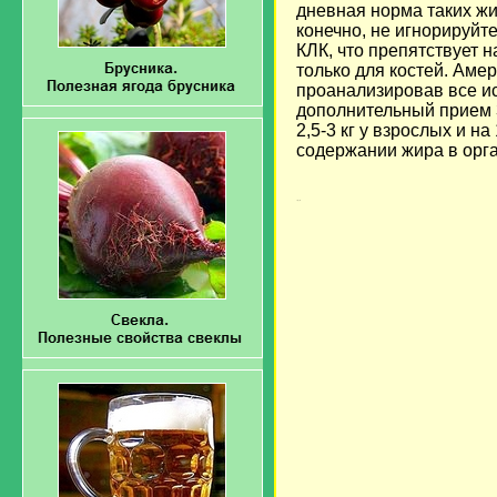
дневная норма таких ж
конечно, не игнорируйт
КЛК, что препятствует н
только для костей. Аме
проанализировав все ис
дополнительный прием 3
2,5-3 кг у взрослых и на
содержании жира в орг
Загрузка...