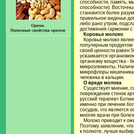
способности, память, м
способности). Восточные
становится более разу
правильное виденье доб
либо рано утром, подсл
достижения гармонии с
Коровье молоко
Коровье молоко являет
популярным продуктом п
своей ценности равен 5
усваивается организмом
организму вещества - б
микроэлементы. Наличие
микрофлоры кишечника.
человека в кальции.
О
вреде молока
Существует мнение, с
повреждение стенок ар
русский терапевт Боткин
именно при лечении бол
сосудов, что является 
многие врачи при болез
Молоко приводит к ож
Поэтому заявление, что
к полноте, лучше выбир