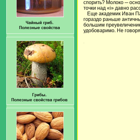
спорить? Молоко ─ осно
точки над «i» давно ра
Еще академик Иван Пав
гораздо раньше античны
большим преувеличением
удобоваримо. Не говоря 
загрузка...