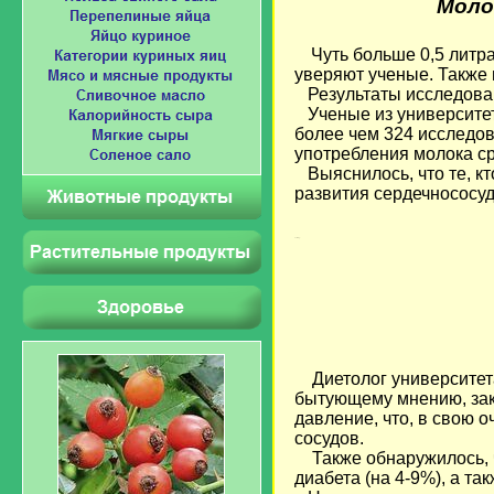
Моло
Чуть больше 0,5 литр
уверяют ученые. Также 
Результаты исследован
Ученые из университет
более чем 324 исследов
употребления молока с
Выяснилось, что те, к
развития сердечнососу
Loading...
Диетолог университета
бытующему мнению, зак
давление, что, в свою 
сосудов.
Также обнаружилось, ч
диабета (на 4-9%), а та