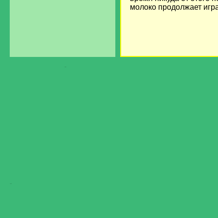
молоко продолжает игра
загрузка...
Загрузка...