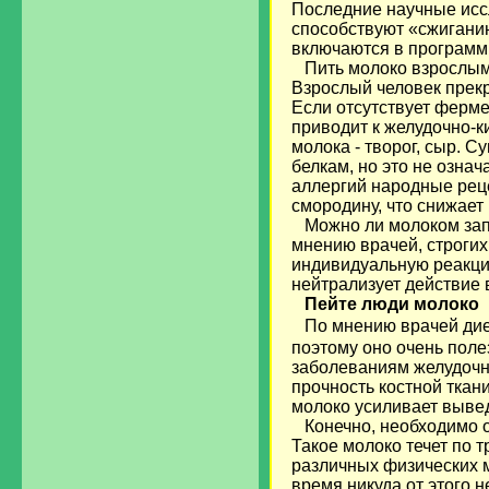
Последние научные иссл
способствуют «сжигани
включаются в программ
Пить молоко взрослым 
Взрослый человек прекр
Если отсутствует ферм
приводит к желудочно-
молока - творог, сыр. 
белкам, но это не означ
аллергий народные реце
смородину, что снижает
Можно ли молоком запи
мнению врачей, строгих
индивидуальную реакцию
нейтрализует действие 
Пейте люди молоко
По мнению врачей дие
поэтому оно очень поле
заболеваниям желудочно
прочность костной ткани
молоко усиливает вывед
Конечно, необходимо о
Такое молоко течет по 
различных физических м
время никуда от этого н