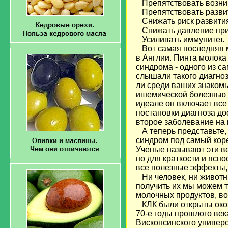
Препятствовать возник
Препятствовать развит
Снижать риск развития 
Снижать давление при
Усиливать иммунитет.
Вот самая последняя м
в Англии. Пинта молока
синдрома - одного из с
слышали такого диагноз
ли среди ваших знакомы
ишемической болезнью с
идеале он включает все
постановки диагноза до
второе заболевание на 
А теперь представьте,
синдром под самый коре
Ученые называют эти в
но для краткости и ясно
все полезные эффекты,
Ни человек, ни животны
получить их мы можем т
молочных продуктов, во 
КЛК были открыты око
70-е годы прошлого век
Висконсинского универс