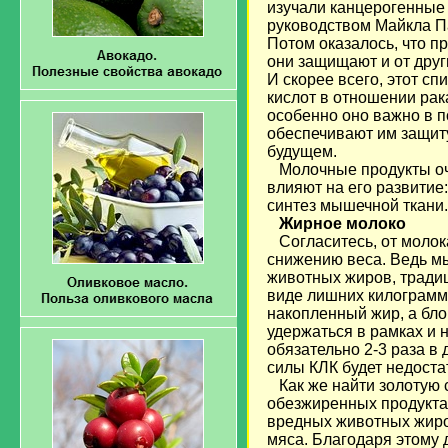
изучали канцерогенные в
руководством Майкла Па
Потом оказалось, что п
они защищают и от други
И скорее всего, этот сп
кислот в отношении рак
особенно оно важно в п
обеспечивают им защиту 
будущем.
Молочные продукты оче
влияют на его развитие
синтез мышечной ткани.
Жирное молоко
Согласитесь, от молок
снижению веса. Ведь мы
животных жиров, традиц
виде лишних килограммо
накопленный жир, а бло
удержаться в рамках и н
обязательно 2-3 раза в 
силы КЛК будет недоста
Как же найти золотую 
обезжиренных продуктах
вредных животных жиров
мяса. Благодаря этому 