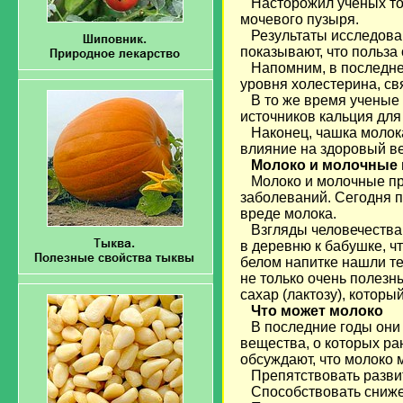
Насторожил ученых тот 
мочевого пузыря.
Результаты исследован
показывают, что польза
Напомним, в последнее
уровня холестерина, св
В то же время ученые 
источников кальция для
Наконец, чашка молока 
влияние на здоровый ве
Молоко и молочные
Молоко и молочные пр
заболеваний. Сегодня п
вреде молока.
Взгляды человечества 
в деревню к бабушке, ч
белом напитке нашли те
не только очень полезн
сахар (лактозу), которы
Что может молоко
В последние годы они
вещества, о которых ра
обсуждают, что молоко 
Препятствовать разви
Способствовать снижени