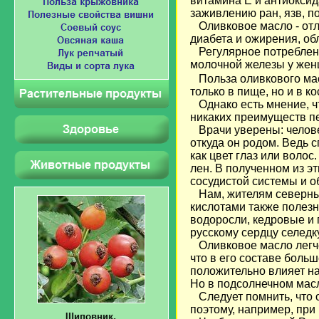
витамина Е и антиоксид
заживлению ран, язв, п
Оливковое масло - отл
диабета и ожирения, о
Регулярное потреблени
молочной железы у жен
Польза оливкового мас
только в пище, но и в к
Однако есть мнение, чт
никаких преимуществ п
Врачи уверены: челове
откуда он родом. Ведь 
как цвет глаз или волос
лен. В полученном из э
сосудистой системы и об
Нам, жителям северны
кислотами также полезн
водоросли, кедровые и 
русскому сердцу селедку
Оливковое масло легче 
что в его составе боль
положительно влияет на
Но в подсолнечном масл
Следует помнить, что 
поэтому, например, при