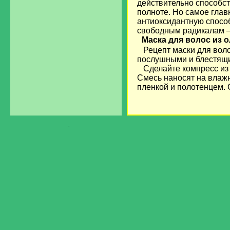
действительно способст
полноте. Но самое глав
антиоксидантную спосо
свободным радикалам – 
Маска для волос из
Рецепт маски для волос
послушными и блестящ
Сделайте компресс из т
Смесь наносят на влажн
пленкой и полотенцем. 
загрузка...