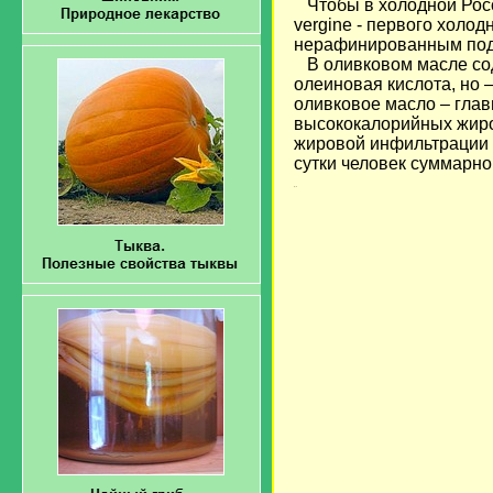
Чтобы в холодной Росси
vergine - первого холо
нерафинированным под
В оливковом масле со
олеиновая кислота, но 
оливковое масло – гла
высококалорийных жиро
жировой инфильтрации п
сутки человек суммарно
загрузка...