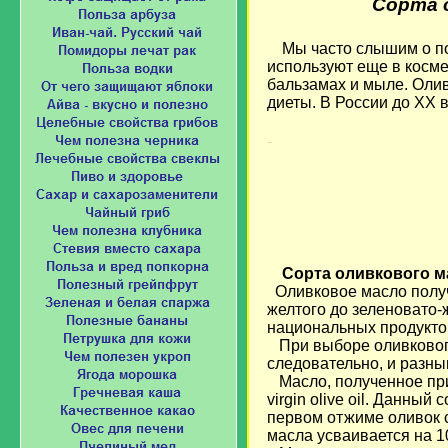
Сорта 
Мы часто слышим о по
используют еще в космет
бальзамах и мыле. Оли
диеты. В России до XX 
Loading...
Сорта оливкового м
Оливковое масло получ
желтого до зеленовато-
национальных продукто
При выборе оливкового 
следовательно, и разным
Масло, полученное при
virgin olive oil. Данны
первом отжиме оливок с
масла усваивается на 