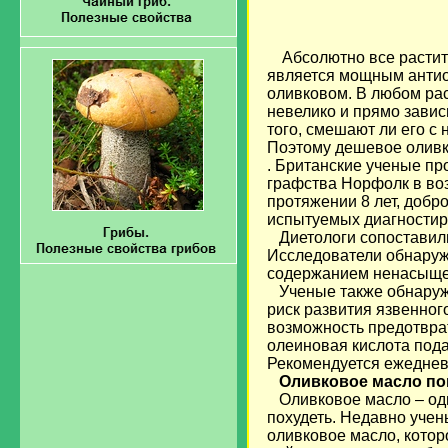
Абсолютно все растит
является мощным антио
оливковом. В любом рас
невелико и прямо завис
того, смешают ли его с
Поэтому дешевое оливк
. Британские ученые пр
графства Норфолк в воз
протяжении 8 лет, добр
испытуемых диагностир
Диетологи сопоставили 
Исследователи обнаружи
содержанием ненасыщен
Ученые также обнаружи
риск развития язвенног
возможность предотврат
олеиновая кислота пода
Рекомендуется ежедневн
Оливковое масло по
Оливковое масло – оди
похудеть. Недавно учен
оливковое масло, котор