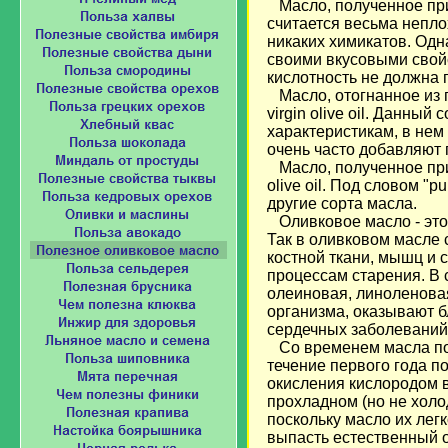
Масло, полученное при в
считается весьма непло
никаких химикатов. Одна
своими вкусовыми свойс
кислотность не должна 
Масло, отогнанное из пу
virgin olive oil. Данны
характеристикам, в нем
очень часто добавляют 
Масло, полученное при
olive oil. Под словом "p
другие сорта масла.
Оливковое масло - это
Так в оливковом масле 
костной ткани, мышц и 
процессам старения. В
олеиновая, линоленова
организма, оказывают 
сердечных заболеваний
Со временем масла пор
течение первого года п
окисления кислородом в
прохладном (но не холо
поскольку масло их лег
выпасть естественный ос