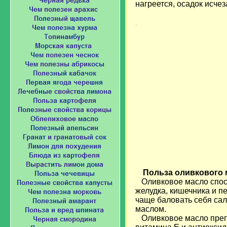
нагреется, осадок исчез
Загрузка...
Польза оливкового 
Оливковое масло спосо
желудка, кишечника и п
чаще баловать себя са
маслом.
Оливковое масло преп