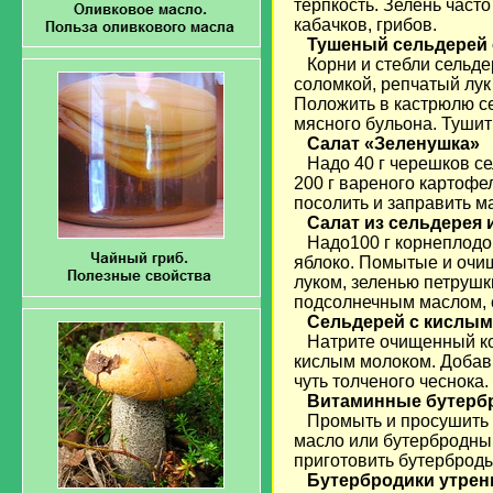
терпкость. Зелень част
кабачков, грибов.
Тушеный сельдерей
Корни и стебли сельдер
соломкой, репчатый лук
Положить в кастрюлю се
мясного бульона. Тушит
Салат «Зеленушка»
Надо
40 г черешков се
200 г вареного картофел
посолить и заправить м
Салат из сельдерея 
Надо100 г корнеплодов
яблоко. Помытые и очи
луком, зеленью петрушк
подсолнечным маслом, 
Сельдерей с кислы
Натрите очищенный коре
кислым молоком. Добавь
чуть толченого чеснока.
Витаминные бутерб
Промыть и просушить з
масло или бутербродны
приготовить бутерброды
Бутербродики утрен