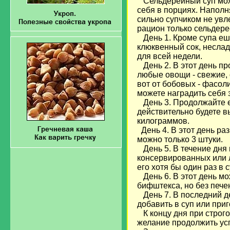
Сельдерейный суп можно
себя в порциях. Наполн
сильно супчиком не увл
рацион только сельдере
День 1. Кроме супа еш
клюквенный сок, неслад
для всей недели.
День 2. В этот день пр
любые овощи - свежие,
вот от бобовых - фасол
можете наградить себя 
День 3. Продолжайте ес
действительно будете вы
килограммов.
День 4. В этот день ра
можно только 3 штуки.
День 5. В течение дня 
консервированных или л
его хотя бы один раз в с
День 6. В этот день мож
бифштекса, но без печен
День 7. В последний д
добавить в суп или при
К концу дня при строгом
желание продолжить усп