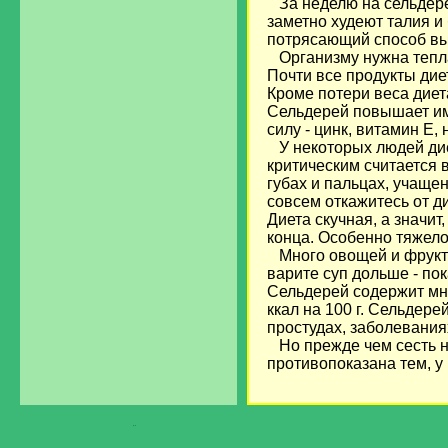
За неделю на сельдере
заметно худеют талия и 
потрясающий способ вы
Организму нужна теплая
Почти все продукты дие
Кроме потери веса диет
Сельдерей повышает имм
силу - цинк, витамин Е
У некоторых людей дие
критическим считается 
губах и пальцах, учаще
совсем откажитесь от д
Диета скучная, а значит
конца. Особенно тяжело
Много овощей и фрукто
варите суп дольше - по
Сельдерей содержит мно
ккал на 100 г. Сельдер
простудах, заболевани
Но прежде чем сесть на
противопоказана тем, у 
загрузка...