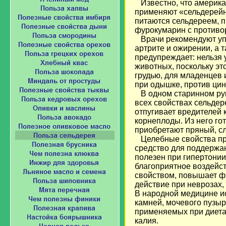
Известно, что американ
применяют «сельдерейн
питаются сельдереем, 
фурокумарин с противо
Врачи рекомендуют упо
артрите и ожирении, а т
предупреждает: нельзя 
животных, поскольку эт
грудью, для младенцев
при одышке, против цин
В одном старинном рук
всех свойствах сельдер
отпугивает вредителей 
корнеплоды. Из него г
приобретают пряный, сл
Целебные свойства преж
средство для поддержан
полезен при гипертонии
благоприятное воздейс
свойством, повышает ф
действие при неврозах,
В народной медицине ис
камней, мочевого пузыр
применяемых при диетах
калия.