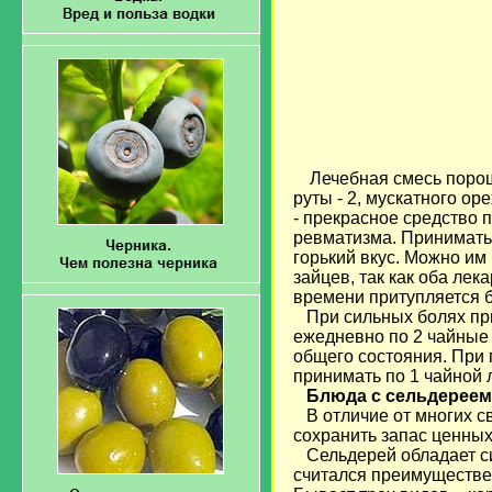
Лечебная смесь порош
руты - 2, мускатного оре
- прекрасное средство 
ревматизма. Принимать 
горький вкус. Можно им
зайцев, так как оба ле
времени притупляется б
При сильных болях прин
ежедневно по 2 чайные 
общего состояния. При 
принимать по 1 чайной л
Блюда с сельдерее
В отличие от многих св
сохранить запас ценных
Сельдерей обладает си
считался преимуществен