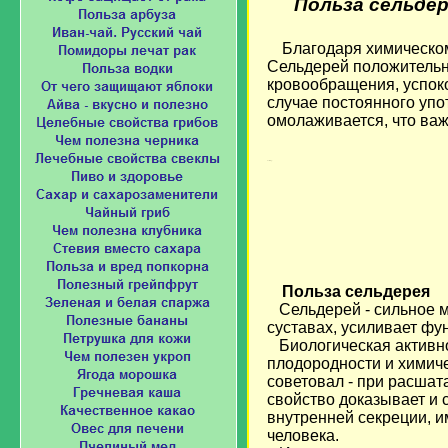
Польза сельдер
Благодаря химическом
Сельдерей положительно
кровообращения, успоко
случае постоянного уп
омолаживается, что важ
Loading...
Польза сельдерея
Сельдерей - сильное мо
суставах, усиливает фу
Биологическая активно
плодородности и химиче
советовал - при расшат
свойство доказывает и
внутренней секреции, и
человека.