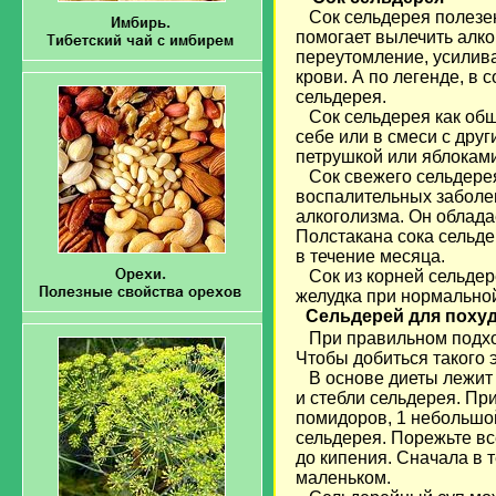
Сок сельдерея полезен
помогает вылечить алко
переутомление, усилива
крови. А по легенде, в 
сельдерея.
Сок сельдерея как общ
себе или в смеси с дру
петрушкой или яблоками
Сок свежего сельдерея
воспалительных заболе
алкоголизма. Он облада
Полстакана сока сельде
в течение месяца.
Сок из корней сельдере
желудка при нормально
Сельдерей для поху
При правильном подход
Чтобы добиться такого 
В основе диеты лежит 
и стебли сельдерея. При
помидоров, 1 небольшой
сельдерея. Порежьте вс
до кипения. Сначала в 
маленьком.