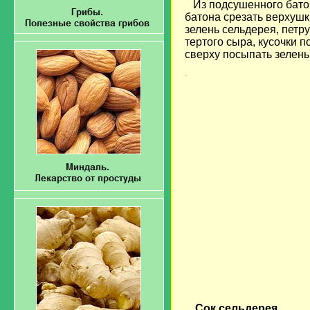
Из подсушенного батон
батона срезать верхушк
зелень сельдерея, петру
тертого сыра, кусочки п
сверху посыпать зелень
загрузка...
Сок сельдерея