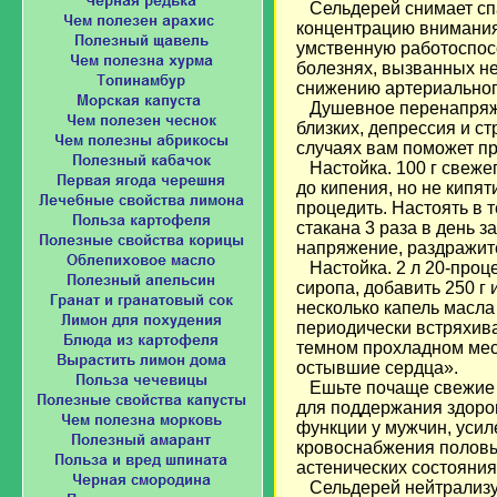
Сельдерей снимает спа
концентрацию внимания
умственную работоспос
болезнях, вызванных н
снижению артериальног
Душевное перенапряжен
близких, депрессия и с
случаях вам поможет пр
Настойка. 100 г свежег
до кипения, но не кипят
процедить. Настоять в 
стакана 3 раза в день 
напряжение, раздражите
Настойка. 2 л 20-проце
сиропа, добавить 250 г
несколько капель масла
периодически встряхив
темном прохладном мест
остывшие сердца».
Ешьте почаще свежие л
для поддержания здоров
функции у мужчин, уси
кровоснабжения половых
астенических состояния
Сельдерей нейтрализуе