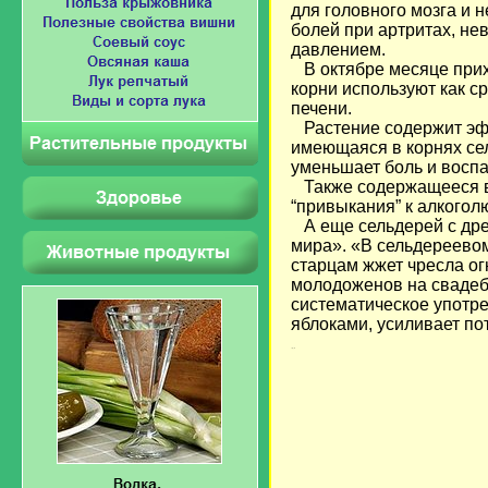
для головного мозга и 
болей при артритах, не
давлением.
В октябре месяце прихо
корни используют как с
печени.
Растение содержит эфи
имеющаяся в корнях се
уменьшает боль и воспа
Также содержащееся в
“привыкания” к алкогол
А еще сельдерей с дре
мира». «В сельдереевом
старцам жжет чресла о
молодоженов на свадеб
систематическое употре
яблоками, усиливает по
Загрузка...