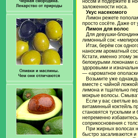
носом и подержите в но
заложенности носа.
Укус насекомого
Лимон режете пополам, 
просто сосёте. Даже от
Лимон для волос
Для девушки-блондинк
лимонный сок: «мелиро
Итак, берём сок одног
наносим ароматный сост
Кстати, именно этому э
белокурыми локонами 
здоровыми и изначальн
— «ароматное ополаски
Возьмите уже однажды 
вместе с чайной ложкой
лимона и тщательно п
мокрые волосы. Смыват
Если у вас светлые вол
витаминный коктейль пр
становятся тусклыми и
непременно избавитесь 
соприкосновения с тол
При жирных волосах н
быстро засаливаются и 