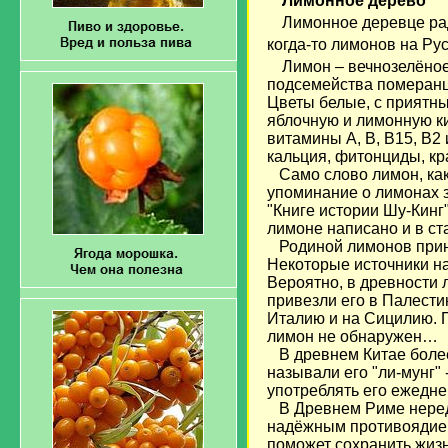
Лимонное дерево
Лимонное деревце рад
когда-то лимонов на Ру
Лимон – вечнозелёное
подсемейства померанце
Цветы белые, с приятн
яблочную и лимонную ки
витамины А, В, В15, В2 
кальция, фитонциды, кр
Само слово лимон, как
упоминание о лимонах 
"Книге истории Шу-Кинг"
лимоне написано и в ст
Родиной лимонов приня
Некоторые источники н
Вероятно, в древности 
привезли его в Палести
Италию и на Сицилию. 
лимон не обнаружен…
В древнем Китае более 
называли его "ли-мунг"
употреблять его ежедн
В Древнем Риме нередк
надёжным противоядием
поможет сохранить жизн