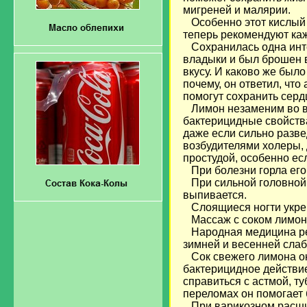
мигреней и малярии.
Особенно этот кислый 
теперь рекомендуют каж
Сохранилась одна интер
владыки и был брошен в
вкусу. И каково же был
почему, он ответил, что
помогут сохранить сердц
Лимон незаменим во в
бактерицидные свойства
даже если сильно разве
возбудителями холеры, 
простудой, особенно ес
При болезни горла его
При сильной головной б
выпивается.
Слоящиеся ногти укреп
Массаж с соком лимона
Народная медицина рек
зимней и весенней слаб
Сок свежего лимона о
бактерицидное действие
справиться с астмой, т
переломах он помогает 
При варикозном расшир