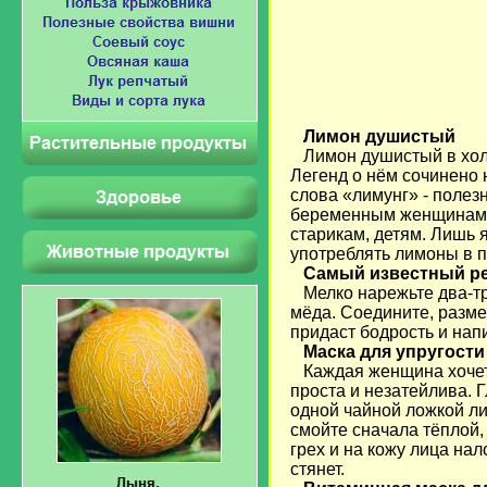
Лимон душистый
Лимон душистый в холод
Легенд о нём сочинено 
слова «лимунг» - поле
беременным женщинам д
старикам, детям. Лишь 
употреблять лимоны в п
Самый известный ре
Мелко нарежьте два-три
мёда. Соедините, разме
придаст бодрость и напи
Маска для упругости
Каждая женщина хочет и
проста и незатейлива. Г
одной чайной ложкой лим
смойте сначала тёплой,
грех и на кожу лица на
стянет.