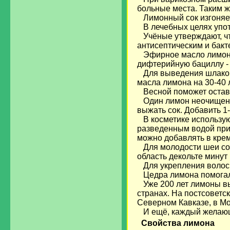
больные места. Таким 
Лимонный сок изгоняет
В лечебных целях упот
Учёные утверждают, что
антисептическим и бак
Эфирное масло лимона 
дифтерийную бациллу - 
Для выведения шлаков 
масла лимона на 30-40 
Весной поможет остава
Один лимон неочищенны
выжать сок. Добавить 1
В косметике использую
разведенным водой при 
можно добавлять в кре
Для молодости шеи со
область декольте минут
Для укрепления волос 
Цедра лимона помогал
Уже 200 лет лимоны вы
странах. На постсовет
Северном Кавказе, в М
И ещё, каждый желающи
Свойства лимона