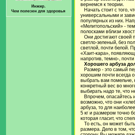
вернемся к теории.
Начать стоит с того, ч
универсальными и завис
популярных из них. На
«Мелитопольский» - те
полосками вблизи хвост
Они достигают своей по
светло-зеленый, без пол
светлой, почти белой. 
«Хаит-кара», появляющи
напротив, темно-, почти
Хорошего арбуза до
Размер - это самый пер
хорошим почти всегда о
выбрать вам помельче, 
конкретный вес во много
выбирать надо те, что 
Впрочем, опасайтесь и
возможно, что они «хле
арбуза, то для наиболе
5 кг и размером точно 
которая гласит, что сп
То есть, он может быть
размера. Дело в том, ч
сторону. Вы можете даж