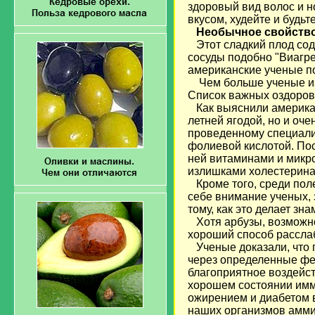
здоровый вид волос и н
вкусом, худейте и будьт
Необычное свойство
Этот сладкий плод сод
сосуды подобно "Виагре
американские ученые п
Чем больше ученые изу
Список важных оздоров
Как выяснили американс
летней ягодой, но и оч
проведенному специалис
фолиевой кислотой. Пос
ней витаминами и микро
излишками холестерина
Кроме того, среди пол
себе внимание ученых, 
тому, как это делает зн
Хотя арбузы, возможно,
хороший способ рассла
Ученые доказали, что 
через определенные фер
благоприятное воздейст
хорошем состоянии имм
ожирением и диабетом в
наших организмов аммиа