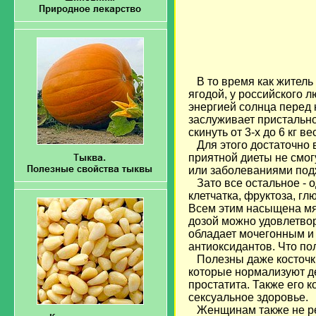
В то время как житель 
ягодой, у российского 
энергией солнца перед 
заслуживает пристально
скинуть от 3-х до 6 кг ве
Для этого достаточно в
приятной диеты не смог
или заболеваниями подж
Зато все остальное - 
клетчатка, фруктоза, гл
Всем этим насыщена мяко
дозой можно удовлетвор
обладает мочегонным 
антиоксидантов. Что по
Полезны даже косточки 
которые нормализуют д
простатита. Также его 
сексуальное здоровье.
Женщинам также не рек