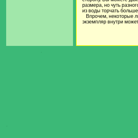
размера, но чуть разног
из воды торчать больше,
Впрочем, некоторые лю
экземпляр внутри может
загрузка...
Загрузка...