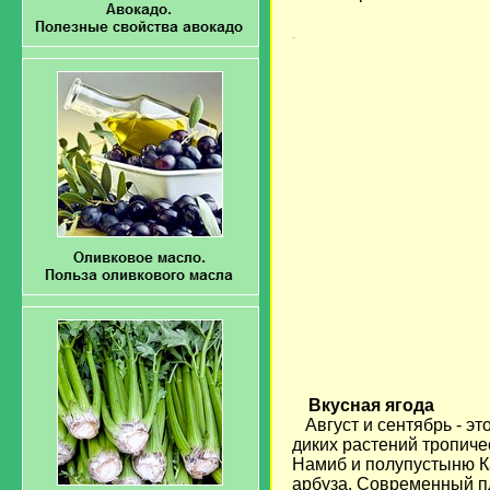
загрузка...
Вкусная ягода
Август и сентябрь - эт
диких растений тропич
Намиб и полупустыню Ка
арбуза. Современный п