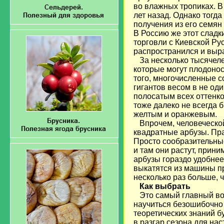
во влажных тропиках. В
лет назад. Однако тогда
получения из его семян
В Россию же этот сладк
торговли с Киевской Ру
распространился и выра
За несколько тысячелет
которые могут плодоноси
того, многочисленные с
гигантов весом в не од
полосатым всех оттенко
тоже далеко не всегда 
желтым и оранжевым.
Впрочем, человеческой
квадратные арбузы. Пра
Просто сообразительны
и там они растут, прин
арбузы гораздо удобнее 
выкатятся из машины пр
несколько раз больше, 
Как выбрать
Это самый главный воп
научиться безошибочно 
теоретических знаний б
в разгар сезона для на