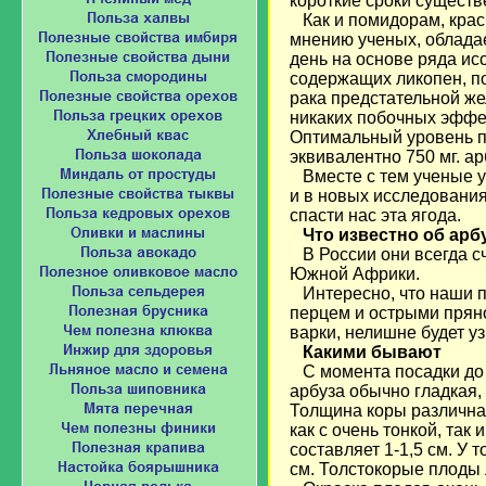
короткие сроки существ
Как и помидорам, красн
мнению ученых, облада
день на основе ряда ис
содержащих ликопен, по
рака предстательной же
никаких побочных эффек
Оптимальный уровень по
эквивалентно 750 мг. ар
Вместе с тем ученые уб
и в новых исследования
спасти нас эта ягода.
Что известно об арб
В России они всегда сч
Южной Африки.
Интересно, что наши п
перцем и острыми пряно
варки, нелишне будет уз
Какими бывают
С момента посадки до
арбуза обычно гладкая,
Толщина коры различна 
как с очень тонкой, так
составляет 1-1,5 см. У 
см. Толстокорые плоды 