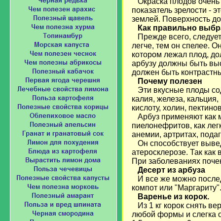
Окраска плодов очень 
показатель зрелости - э
землей. Поверхность д
Как правильно выбр
Прежде всего, следует
легче, тем он спелее. 
котором лежал плод, до
арбузу должны быть выс
должен быть контрастны
Почему полезен
Эти вкусные плоды соде
калия, железа, кальция,
кислоту, холин, пектин
Арбуз применяют как м
пиелонефритов, как лег
анемии, артритах, подаг
Он способствует вывед
атеросклерозе. Так как
При заболеваниях почек
Десерт из арбуза
И все же можно после
компот или "Маргариту"
Варенье из корок.
Из 1 кг корок снять в
любой формы и слегка о