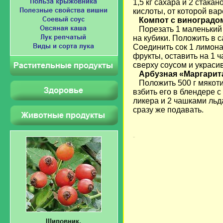
1,5 кг сахара и 2 стака
кислоты, от которой ва
Компот с виноградо
Порезать 1 маленький 
на кубики. Положить в с
Соединить сок 1 лимона,
фрукты, оставить на 1 
сверху соусом и украси
Арбузная «Маргарит
Положить 500 г мякоти
взбить его в блендере 
ликера и 2 чашками льд
сразу же подавать.
Загрузка...