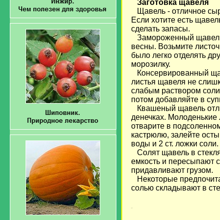
Заготовка щавеля
Щавель - отличное сыр
Если хотите есть щавел
сделать запасы.
Замороженный щавель 
весны. Возьмите листоч
было легко отделять дру
морозилку.
Консервированный щаве
листья щавеля не слишк
слабым раствором соли.
потом добавляйте в суп
Квашеный щавель отличн
денечках. Молоденькие 
отварите в подсоленном
кастрюлю, залейте осты
воды и 2 ст. ложки соли.
Солят щавель в стекля
емкость и пересыпают с
придавливают грузом.
Некоторые предпочитают
солью складывают в сте
загрузка...