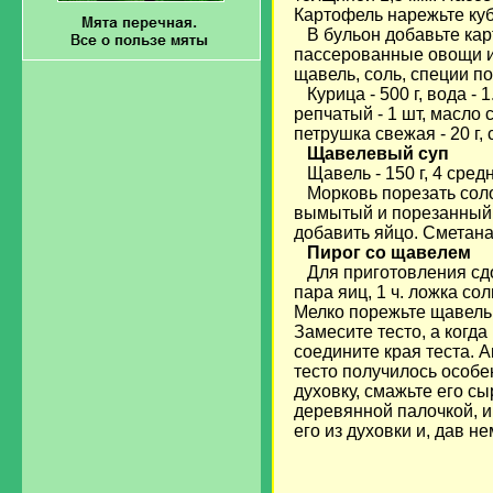
Картофель нарежьте куб
В бульон добавьте карт
пассерованные овощи и
щавель, соль, специи по
Курица - 500 г, вода - 1.
репчатый - 1 шт, масло сл
петрушка свежая - 20 г, 
Щавелевый суп
Щавель - 150 г, 4 средн
Морковь порезать солом
вымытый и порезанный щ
добавить яйцо. Сметана 
Пирог со щавелем
Для приготовления сдоб
пара яиц, 1 ч. ложка сол
Мелко порежьте щавель,
Замесите тесто, а когда
соедините края теста. 
тесто получилось особе
духовку, смажьте его сы
деревянной палочкой, и
его из духовки и, дав н