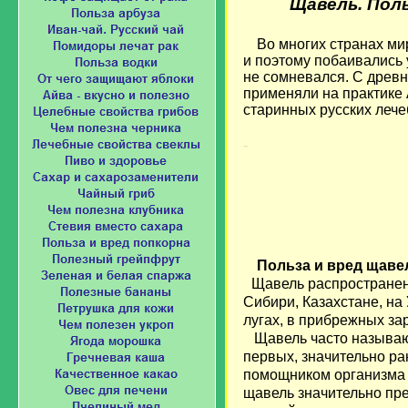
Щавель. Поль
Во многих странах ми
и поэтому побаивались 
не сомневался. С древ
применяли на практике 
старинных русских лече
Loading...
Польза и вред щаве
Щавель распространен 
Сибири, Казахстане, на
лугах, в прибрежных зар
Щавель часто называют
первых, значительно ра
помощником организма 
щавель значительно пре