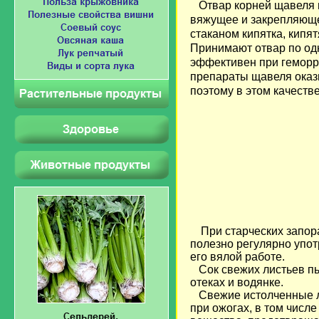
Отвар корней щавеля и
вяжущее и закрепляющее
Загрузка...
стаканом кипятка, кипя
Принимают отвар по одн
эффективен при геморро
препараты щавеля оказ
поэтому в этом качестве
При старческих запор
полезно регулярно упо
его вялой работе.
Сок свежих листьев пьют
отеках и водянке.
Свежие истолченные ли
при ожогах, в том числ