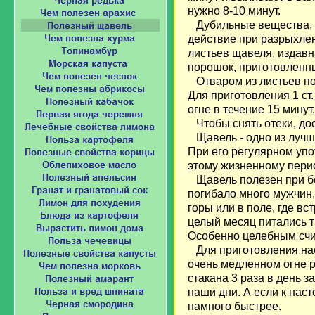
нужно 8-10 минут.
Дубильные вещества, в
действие при разрыхлен
листьев щавеля, издавн
порошок, приготовленн
Отваром из листьев пол
Для приготовления 1 ст
огне в течение 15 минут
Чтобы снять отеки, дост
Щавель - одно из лучши
При его регулярном уп
этому жизненному пери
Щавель полезен при бес
погибало много мужчин
горы или в поле, где вс
целый месяц питались т
Особенно целебным счит
Для приготовления наст
очень медленном огне р
стакана 3 раза в день з
наши дни. А если к нас
намного быстрее.