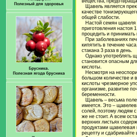
вещества, предотвраща
Щавель является прекр
качестве тонизирующего
общей слабости.
Настой семян щавеля н
приготовления настоя 1 
процедить и принимать п
При заболеваниях печен
кипятить в течение часа
стакана 3 раза в день.
Однако употреблять щав
становится опасным дл
кислоты.
Несмотря на неоспорим
большом количестве и в
кислоты чрезмерное уп
организме, развитие по
беременности.
Щавель – весьма полезн
имеется. Это – щавелев
солей, поэтому людям 
же не стоит. А всем ос
верхних листьях содер
продуктами щавелевая к
рецепту и сдабривайте 