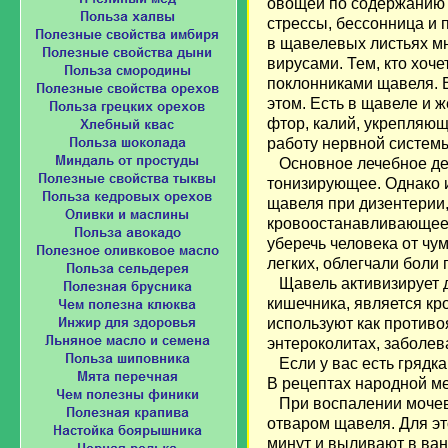
овощей по содержанию 
стрессы, бессонница и 
в щавелевых листьях мн
вирусами. Тем, кто хоче
поклонниками щавеля. В
этом. Есть в щавеле и ж
фтор, калий, укрепляющ
работу нервной систем
Основное лечебное дейс
тонизирующее. Однако 
щавеля при дизентерии,
кровоостанавливающее 
уберечь человека от чу
легких, облегчали боли
Щавель активизирует д
кишечника, является к
используют как противо
энтероколитах, заболев
Если у вас есть грядка
В рецептах народной ме
При воспалении мочево
отваром щавеля. Для эт
минут и выливают в ва