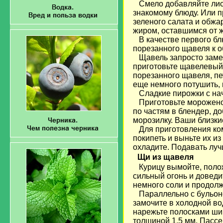
Смело добавляйте лист
знакомому блюду. Или 
зеленого салата и обж
жиром, оставшимся от ж
В качестве первого блю
порезанного щавеля к о
Щавель запросто замен
приготовьте щавелевый 
порезанного щавеля, пе
еще немного потушить, 
Сладкие пирожки с начи
Приготовьте мороженое
по частям в блендер, до
морозилку. Ваши близкие
Для приготовления ком
покипеть и выньте их из
охладите. Подавать луч
Щи из щавеля
Курицу вымойте, полож
сильный огонь и доведи
немного соли и продолж
Параллельно с бульоном
замочите в холодной во
нарежьте полосками шир
толщиной 1,5 мм. Пассе