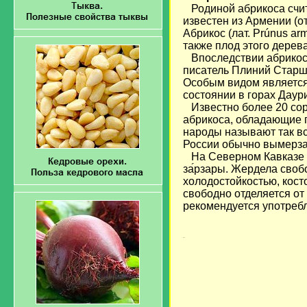
Родиной абрикоса счит
известен из Армении (о
Абрикос (лат. Prúnus ar
также плод этого дерев
Впоследствии абрикос 
писатель Плиний Старши
Особым видом является А
состоянии в горах Даур
Известно более 20 со
абрикоса, обладающие
народы называют так вс
России обычно вымерза
На Северном Кавказе и
за
рзары. Жердела своб
холодостойкостью, кост
свободно отделяется от 
рекомендуется употребл
загрузка...