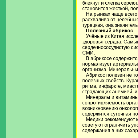
блекнут и слегка серею
становится жесткой, по
На рынках чаще всего 
расхваливают целебные
турецкая, она значитель
Полезный абрикос
Учёные из Китая иссле
здоровья сердца. Самы
сердечнососудистую сис
СМИ.
В абрикосе содержится
нормализует артериальн
организма. Минеральны
Абрикос полезен не тол
полезных свойств. Кура
ритма, инфаркте, миаст
страдающих анемией, 
Минералы и витамины А
сопротивляемость орга
возникновению онкологи
содержится суточная н
Медики рекомендуют куш
советуют ограничить уп
содержания в них сахар