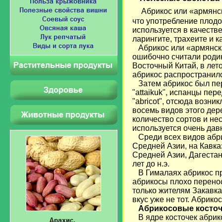
Абрикос или «армянс
что употребление плодо
используется в качеств
ларингите, трахеите и 
Абрикос или «армянская
ошибочно считали родин
Восточный Китай, в лето
абрикос распространилс
Затем абрикос был пер
"attaikuk", испанцы пер
"abricot", отсюда возни
восемь видов этого дер
количество сортов и не
используется очень дав
Среди всех видов абри
Средней Азии, на Кавка
Средней Азии, Дагестан
лет до н.э.
В Гималаях абрикос пр
абрикосы плохо перенос
только жителям Закавка
вкус уже не тот. Абрикос
Абрикосовые косто
В ядре косточек абрико