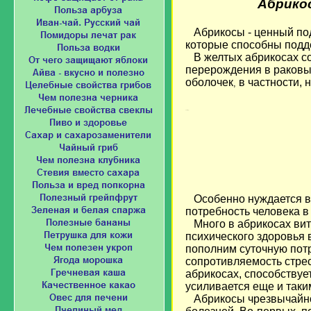
Абрико
Абрикосы - ценный по
которые способны подд
В желтых абрикосах сод
перерождения в
раковы
оболочек
в частности, 
,
Loading...
Особенно нуждается в 
потребность человека в
Много в абрикосах вита
психического здоровья 
пополним суточную потр
сопротивляемость стрес
абрикосах, способствуе
усиливается еще и таки
Абрикосы чрезвычайно 