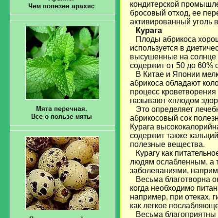
кондитерской промышлен
бросовый отход, ее пер
активированный уголь 
Курага
Плоды абрикоса хорошо
используется в диетиче
высушенные на солнце в
содержит от 50 до 60% 
В Китае и Японии мелки
абрикоса обладают коло
процесс кроветворения т
называют «плодом здоро
Это определяет лечебн
абрикосовый сок полез
Курага высококалорийна
содержит также кальций
полезные вещества.
Курагу как питательно
людям ослабленным, а 
заболеваниями, наприм
Весьма благотворна о
когда необходимо пита
например, при отеках, 
как легкое послабляюще
Весьма благоприятны к