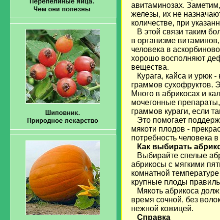
авитаминозах. Заметим,
железы, их не назначаю
количестве, при указан
В этой связи таким бо
в организме витаминов,
человека в аскорбиново
хорошо восполняют дефи
вещества.
Курага, кайса и урюк -
граммов сухофруктов. 
Много в абрикосах и ка
мочегонные препараты, 
граммов кураги, если т
Это помогает поддержи
мякоти плодов - прекра
потребность человека в
Как выбирать абрик
Выбирайте спелые абр
абрикосы с мягкими пя
комнатной температуре д
крупные плоды правильн
Мякоть абрикоса должна
время сочной, без воло
нежной кожицей.
Справка