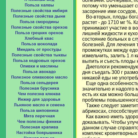
болезней. Во-первых, п
потому что уменьшает 
засорение ими сосудов,
Во-вторых, плоды богат
растет - до 1710 мг %. 
принимают участие в в
лишней жидкости и кухон
состояние больных в сл
болезней. Для лечения 
промежутках между едой
измельчить, залить 1 л 
выпить и съесть плоды 
Диетологи рекомендуют
дня съедать 300 г разм
никакой еды не употреб
Еще одна особенность 
значительно и надолго 
есть их как можно боль
проблемы повышенного 
Также следует заметить
абрикосах, способствует
Как важно иметь здоро
доказывать. Чтобы улуч
данном случае справятс
комплекс кроветворных 