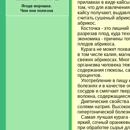
прилавках в виде кайсы 
том, что для извлечени
кайсу получают, выдавл
считать сушеный абрико
абрикос.
Косточка - это лишний в
разрезав плод, куда те
экономика - причины то
плодов абрикоса.
Курага не может похва
в том числе калия, магн
свежих абрикосах. Мног
организма человека тяж
содержания глюкозы, са
процентов.
Употребление в пищу к
болезнях и в качестве 
сосудов и смягчает тве
волокна, содержащиеся
Диетические свойства 
солями натрия. Высокое
гипертонической болез
Самая лучшая курага - 
яркий, сочный оранжевы
при обработке сырья д