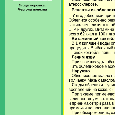
атеросклерозе.
Рецепты из облепих
У ягод облепихи прия
Облепиха особенно реко
заживляет слизистые об
Е, Р и других. Витамин
всего 62 ккал в 100 г яго
Витаминный коктей
В 1 л кипящей воды опу
процедить. В яблочный н
Такой коктейль повыша
Лечим язву
При язве желудка облеп
Пить облепиховое масло 
Наружно
Облепиховое масло при
волчанку. Мазь с масло
Ягоды облепихи – унив
воспалений на коже, сы
При экземе применяют 
заливают двумя стакана
и принимают три раза в 
примочки на воспаленн
При обморожениях, ож