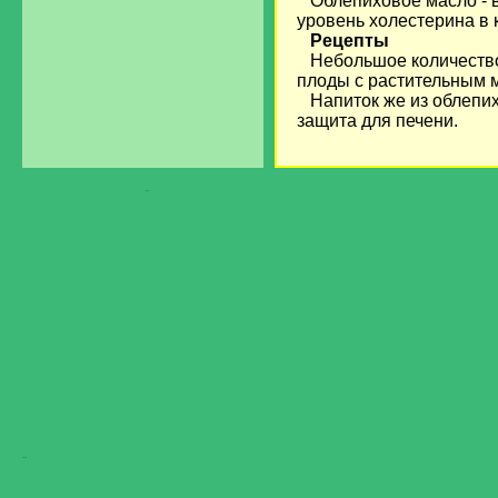
Облепиховое масло - в
уровень холестерина в 
Рецепты
Небольшое количество
плоды с растительным 
Напиток же из облепихи
защита для печени.
загрузка...
Загрузка...