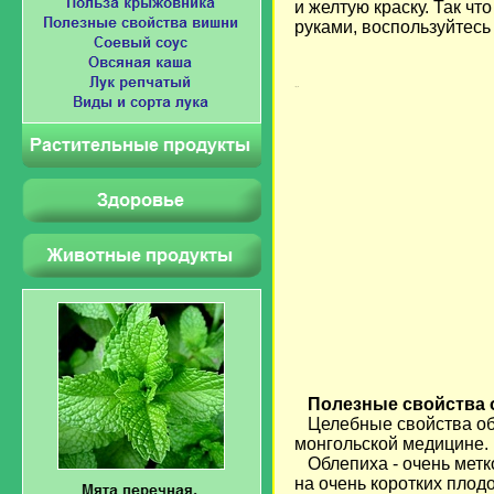
и желтую краску. Так чт
руками, воспользуйтесь
Загрузка...
Полезные свойства 
Целебные свойства обл
монгольской медицине.
Облепиха - очень метко
на очень коротких плодо