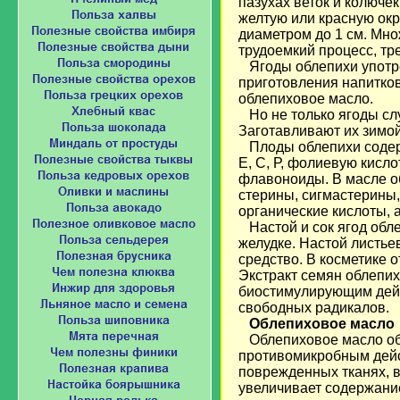
пазухах веток и колюче
желтую или красную окр
диаметром до 1 см. Мно
трудоемкий процесс, тр
Ягоды облепихи употре
приготовления напитков
облепиховое масло.
Но не только ягоды сл
Заготавливают их зимой,
Плоды облепихи содержа
Е, С, Р, фолиевую кисл
флавоноиды. В масле об
стерины, сигмастерины,
органические кислоты, 
Настой и сок ягод обле
желудке. Настой листье
средство. В косметике 
Экстракт семян облепи
биостимулирующим дейст
свободных радикалов.
Облепиховое масло
Облепиховое масло о
противомикробным дейс
поврежденных тканях, в
увеличивает содержание