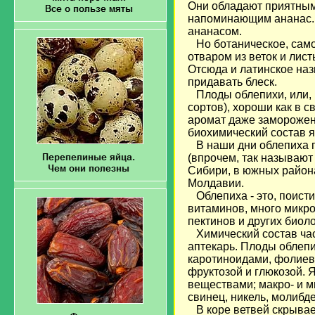
Они обладают приятным
напоминающим ананас. 
ананасом.
Но ботаническое, само
отваром из веток и лис
Отсюда и латинское назв
придавать блеск.
Плоды облепихи, или, 
сортов), хороши как в 
аромат даже замороженн
биохимический состав я
В наши дни облепиха п
(впрочем, так называют
Сибири, в южных района
Молдавии.
Облепиха - это, поисти
витаминов, много микро
пектинов и других биол
Химический состав част
аптекарь. Плоды облепи
каротиноидами, фолиев
фруктозой и глюкозой. 
веществами; макро- и м
свинец, никель, молибде
В коре ветвей скрывае