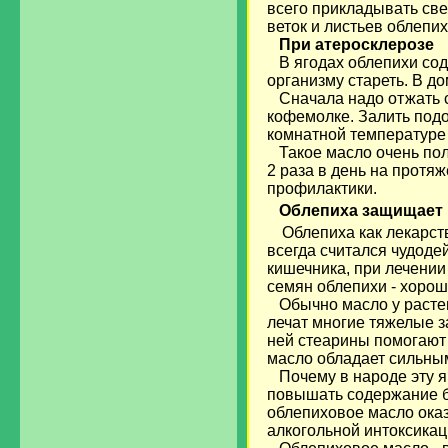
всего прикладывать све
веток и листьев облепих
При атеросклерозе
В ягодах облепихи соде
организму стареть. В д
Сначала надо отжать с
кофемолке. Залить под
комнатной температуре 
Такое масло очень поле
2 раза в день на протя
профилактики.
Облепиха защищает 
Облепиха как лекарст
всегда считался чудоде
кишечника, при лечении
семян облепихи - хорош
Обычно масло у растени
лечат многие тяжелые з
ней стеарины помогают
масло обладает сильны
Почему в народе эту яг
повышать содержание бе
облепиховое масло ока
алкогольной интоксикац