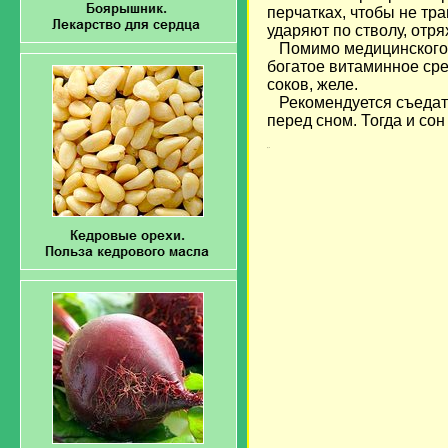
перчатках, чтобы не тр
ударяют по стволу, отря
Помимо медицинского 
богатое витаминное сре
соков, желе.
Рекомендуется съедать
перед сном. Тогда и со
загрузка...