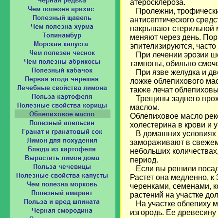
атеросклероза.
Пролежни, трофические
антисептического средс
накрывают стерильной 
меняют через день. По
эпителизируются, часто
При лечении эрозии ше
тампоны, обильно смоч
При язве желудка и две
ложке облепихового мас
также лечат облепихов
Трещины заднего прох
маслом.
Облепиховое масло рек
холестерина в крови и 
В домашних условиях яг
замораживают в свежем 
небольших количествах
период.
Если вы решили посадит
Растет она медленно, к 
черенками, семенами, 
растений на участке до
На участке облепиху мо
изгородь. Ее древесину