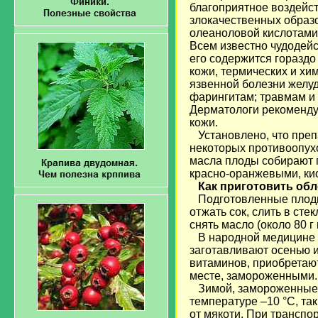
благоприятное воздейс
злокачественных образ
олеаноловой кислотами
Всем известно чудодейс
его содержится гораздо
кожи, термических и хи
язвенной болезни желуд
фарингитам; травмам и
Дерматологи рекомендую
кожи.
Установлено, что преп
некоторых противоопухо
масла плоды собирают п
красно-оранжевыми, кис
Как приготовить об
Подготовленные плоды
отжать сок, слить в сте
снять масло (около 80 г
В народной медицине и
заготавливают осенью и
витаминов, приобретают
месте, замороженными.
Зимой, замороженные п
температуре –10 °С, так
от мякоти. При транспо