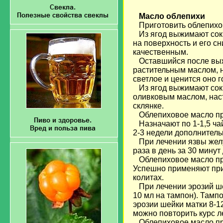
Масло облепихи
Приготовить облепихов
Из ягод выжимают сок 
на поверхность и его с
качественным.
Оставшийся после выж
растительным маслом, 
светлое и ценится оно г
Из ягод выжимают сок,
оливковым маслом, наст
склянке.
Облепиховое масло при
Назначают по 1-1,5 чай
2-3 недели дополнитель
При лечении язвы желу
раза в день за 30 минут
Облепиховое масло при
Успешно применяют при
колитах.
При лечении эрозий ше
10 мл на тампон). Тамп
эрозии шейки матки 8-1
можно повторить курс л
Облепиховое масло при