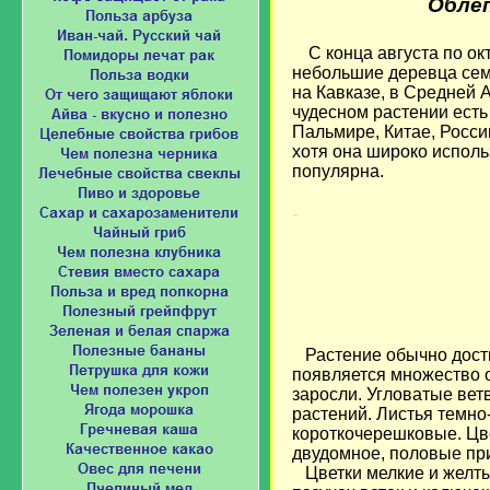
Облеп
С конца августа по о
небольшие деревца семе
на Кавказе, в Средней 
чудесном растении есть 
Пальмире, Китае, Росси
хотя она широко испол
популярна.
Loading...
Растение обычно дост
появляется множество 
заросли. Угловатые ве
растений. Листья темно
короткочерешковые. Цве
двудомное, половые при
Цветки мелкие и желтые