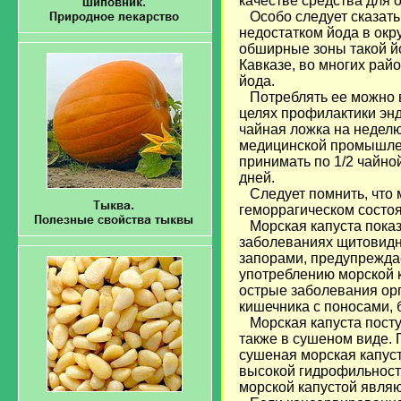
качестве средства для 
Особо следует сказать
недостатком йода в окр
обширные зоны такой й
Кавказе, во многих рай
йода.
Потреблять ее можно в
целях профилактики энд
чайная ложка на неделю
медицинской промышлен
принимать по 1/2 чайной
дней.
Следует помнить, что м
геморрагическом состоя
Морская капуста показа
заболеваниях щитовидн
запорами, предупреждае
употреблению морской к
острые заболевания орг
кишечника с поносами, 
Морская капуста посту
также в сушеном виде.
сушеная морская капуст
высокой гидрофильност
морской капустой явля