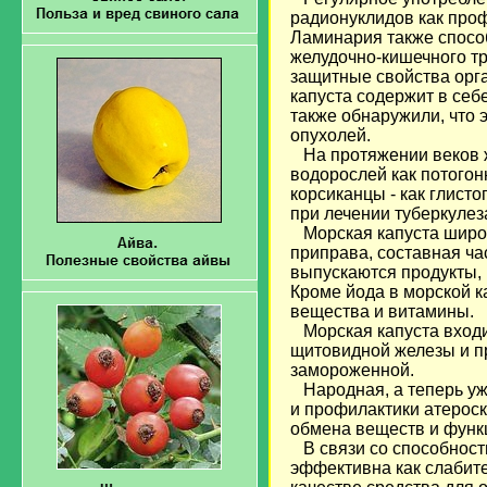
радионуклидов как проф
Ламинария также способ
желудочно-кишечного т
защитные свойства орг
капуста содержит в себ
также обнаружили, что 
опухолей.
На протяжении веков ж
водорослей как потогон
корсиканцы - как глист
при лечении туберкулез
Морская капуста широко
приправа, составная ча
выпускаются продукты,
Кроме йода в морской к
вещества и витамины.
Морская капуста входи
щитовидной железы и пр
замороженной.
Народная, а теперь уж
и профилактики атероск
обмена веществ и функ
В связи со способност
эффективна как слабите