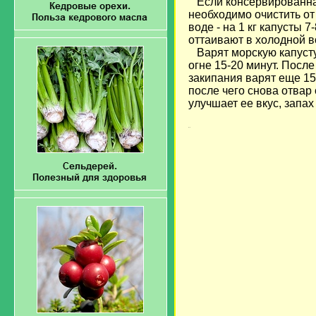
Если консервированная
необходимо очистить от
воде - на 1 кг капусты 
оттаивают в холодной в
Варят морскую капусту
огне 15-20 минут. После
закипания варят еще 15-
после чего снова отвар
улучшает ее вкус, запах 
загрузка...