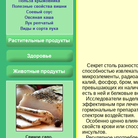
Секрет столь разност
способностью извлекат
микроэлементы, радиоа
калий, фосфор, бром, мы
превышающих их наличие
есть в ней и белковые в
Исследователи выделил
эффективным при лечени
гормональные препарат
спектром воздействия.
Особенно ценно влияни
свойств крови или спос
инсультов.
Регулярное употреблен