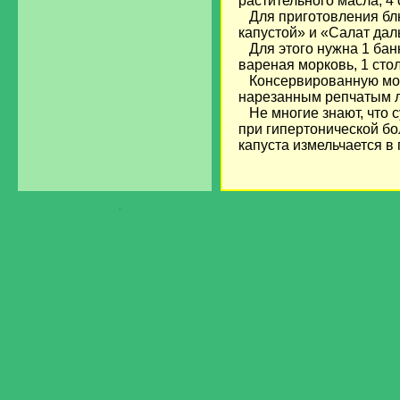
растительного масла, 4 
Для приготовления блю
капустой» и «Салат дал
Для этого нужна 1 банк
вареная морковь, 1 сто
Консервированную морс
нарезанным репчатым л
Не многие знают, что с
при гипертонической бол
капуста измельчается в
загрузка...