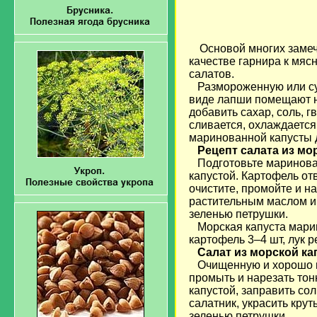
Основой многих замеч
качестве гарнира к мя
салатов.
Размороженную или сух
виде лапши помещают на
добавить сахар, соль, г
сливается, охлаждается 
маринованной капусты 
Рецепт салата из мо
Подготовьте маринован
капустой. Картофель от
очистите, промойте и н
растительным маслом и
зеленью петрушки.
Морская капуста марино
картофель 3–4 шт, лук р
Салат из морской к
Очищенную и хорошо пр
промыть и нарезать то
капустой, заправить со
салатник, украсить кру
зеленью петрушки.