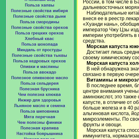
России, в том числе в 
дальневосточных морях
Наблюдательные китайц
внеся ее в реестр лека
«Хуанди нань», обобщив
император Чжу Цзы изд
империи употреблять в 
средства.
Морская капуста юж
Достигает лишь средней
своему химическому сос
Морская капуста хо
В ней обнаружена знач
связано в первую очер
Витамины и микроэл
В последнее время, бл
центре внимания ученых
аминокислот, это также
капусте, в отличие от о
больше железа и в 40 р
альгиновая кислота, йод
микроэлементы. По сво
фрукты и овощи.
Морская капуста спосо
иммунитета, нормализ