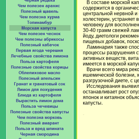
В составе морской кап
содержится в органиче
центральной нервной и 
холестерин, устраняет 
человеку для восполне
30-40 грамм свежей ла
йоду, диетологи рекоме
пищевых добавок, поско
Ламинария также спосо
процессы разрушения ст
активных веществ, витам
имеется в морской капу
Врачи всего мира реко
ишемической болезни, 
разгрузочной диете, с ц
Исследования выявили, 
останавливает рост опу
японок и китаянок объя
капусты.
Загрузка...