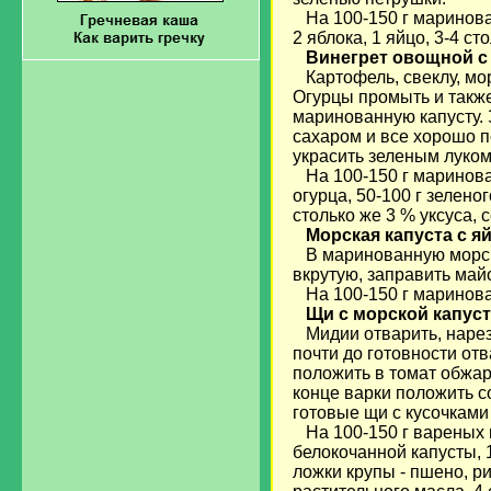
На 100-150 г маринован
2 яблока, 1 яйцо, 3-4 с
Винегрет овощной с
Картофель, свеклу, мор
Огурцы промыть и также
маринованную капусту. 
сахаром и все хорошо п
украсить зеленым луком
На 100-150 г маринован
огурца, 50-100 г зелено
столько же 3 % уксуса, с
Морская капуста с я
В маринованную морску
вкрутую, заправить май
На 100-150 г маринован
Щи с морской капус
Мидии отварить, нареза
почти до готовности от
положить в томат обжар
конце варки положить с
готовые щи с кусочками
На 100-150 г вареных м
белокочанной капусты, 1
ложки крупы - пшено, р